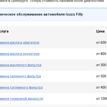
висе в Оренбурге. Точную стоимость назовём после диагностики.
ическое обслуживание автомобиля Isuzu Filly
слуга
Цена
амена масла в двигателе
от 600 
амена масла в редукторе
от 800 
амена масляного фильтра
от 300 
амена салонного фильтра
от 500 
амена топливного фильтра
от 400 
амена тормозной жидкости
от 100