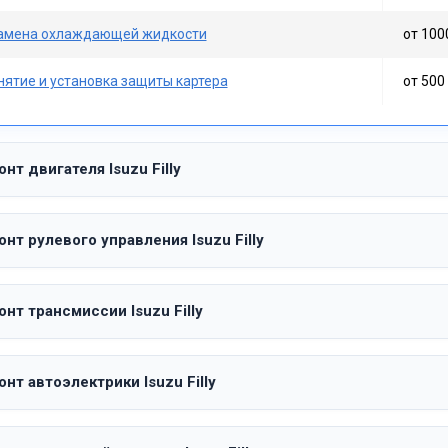
амена охлаждающей жидкости
от 100
нятие и установка защиты картера
от 500 
нт двигателя Isuzu Filly
нт рулевого управления Isuzu Filly
нт трансмиссии Isuzu Filly
нт автоэлектрики Isuzu Filly