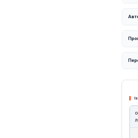
Авто
Про
Пере
Is
О
Л