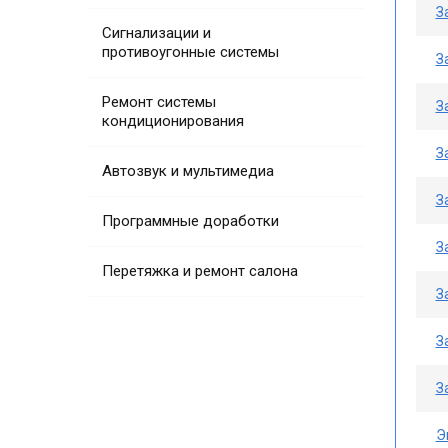
З
Сигнализации и
противоугонные системы
З
Ремонт системы
З
кондиционирования
З
Автозвук и мультимедиа
З
Программные доработки
З
Перетяжка и ремонт салона
З
З
З
Э