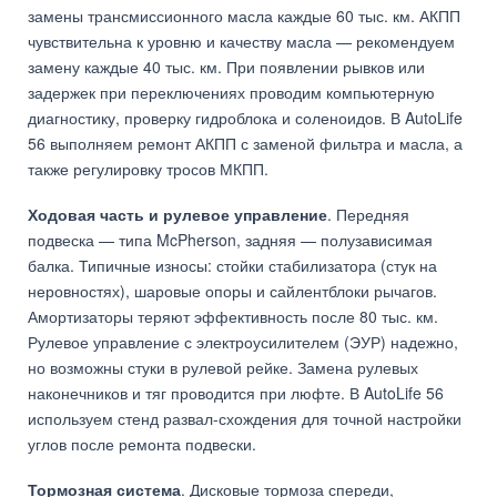
замены трансмиссионного масла каждые 60 тыс. км. АКПП
чувствительна к уровню и качеству масла — рекомендуем
замену каждые 40 тыс. км. При появлении рывков или
задержек при переключениях проводим компьютерную
диагностику, проверку гидроблока и соленоидов. В AutoLife
56 выполняем ремонт АКПП с заменой фильтра и масла, а
также регулировку тросов МКПП.
Ходовая часть и рулевое управление
. Передняя
подвеска — типа McPherson, задняя — полузависимая
балка. Типичные износы: стойки стабилизатора (стук на
неровностях), шаровые опоры и сайлентблоки рычагов.
Амортизаторы теряют эффективность после 80 тыс. км.
Рулевое управление с электроусилителем (ЭУР) надежно,
но возможны стуки в рулевой рейке. Замена рулевых
наконечников и тяг проводится при люфте. В AutoLife 56
используем стенд развал-схождения для точной настройки
углов после ремонта подвески.
Тормозная система
. Дисковые тормоза спереди,