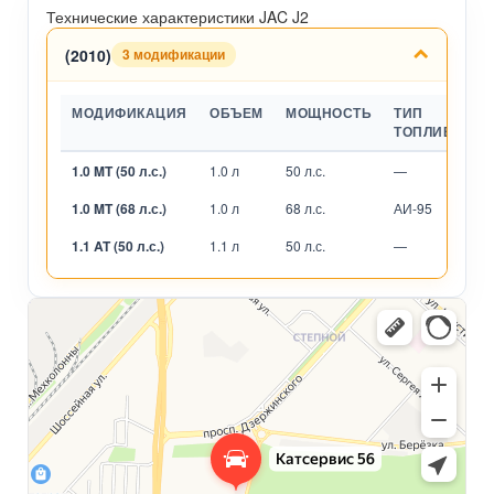
Технические характеристики JAC J2
(2010)
3 модификации
МОДИФИКАЦИЯ
ОБЪЕМ
МОЩНОСТЬ
ТИП
ТОПЛИВА
1.0 MT (50 л.с.)
1.0 л
50 л.с.
—
М
1.0 MT (68 л.с.)
1.0 л
68 л.с.
АИ-95
М
1.1 AT (50 л.с.)
1.1 л
50 л.с.
—
А