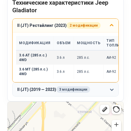
Технические характеристики Jeep
Gladiator
II (JT) Рестайлинг (2023)
2 модификации
ТИП
МОДИФИКАЦИЯ
ОБЪЕМ
МОЩНОСТЬ
ТОПЛИВА
3.6 AT (285 л.с.)
3.6 л
285 л.с.
АИ-92
4WD
3.6 MT (285 л.с.)
3.6 л
285 л.с.
АИ-92
4WD
II (JT) (2019 — 2023)
3 модификации