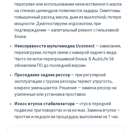
перегреве или использовании некачественного масла
на стенках цилиндров появляются задиры. Симптомы:
повышенный расход масла, дым из выхлопной, потеря
мощности. Диагностируем эндоскопом, при
подтверждении — капитальный ремонт с гильзовкой
блока.
Неисправности мультимедиа Uconnect
— зависания,
перезагрузки, потеря связи с камерой заднего вида.
Часто лечится перепрошивкой блока. В AutoLife 56
обновляем ПО до последней версии.
Проседание задних рессор
— при регулярной
эксплуатации с грузом рессоры теряют упругость,
клиренс уменьшается. Решение — замена рессор на
усиленные или установка проставок.
Износ втулок стабилизатора
— стук в передней
подвеске при поворотах и на кочках. Замена втулок —
простая и недорогая процедура, выполняем за 1 час.