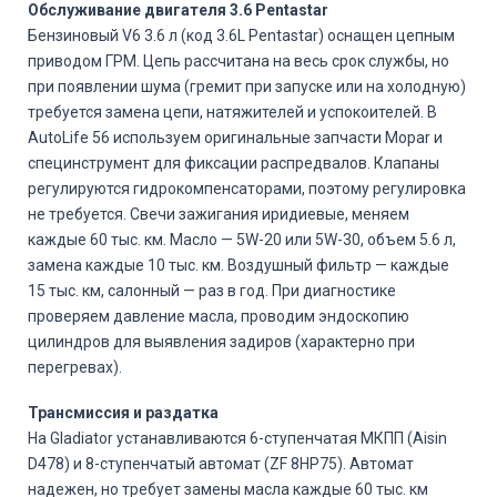
Обслуживание двигателя 3.6 Pentastar
Бензиновый V6 3.6 л (код 3.6L Pentastar) оснащен цепным
приводом ГРМ. Цепь рассчитана на весь срок службы, но
при появлении шума (гремит при запуске или на холодную)
требуется замена цепи, натяжителей и успокоителей. В
AutoLife 56 используем оригинальные запчасти Mopar и
специнструмент для фиксации распредвалов. Клапаны
регулируются гидрокомпенсаторами, поэтому регулировка
не требуется. Свечи зажигания иридиевые, меняем
каждые 60 тыс. км. Масло — 5W-20 или 5W-30, объем 5.6 л,
замена каждые 10 тыс. км. Воздушный фильтр — каждые
15 тыс. км, салонный — раз в год. При диагностике
проверяем давление масла, проводим эндоскопию
цилиндров для выявления задиров (характерно при
перегревах).
Трансмиссия и раздатка
На Gladiator устанавливаются 6-ступенчатая МКПП (Aisin
D478) и 8-ступенчатый автомат (ZF 8HP75). Автомат
надежен, но требует замены масла каждые 60 тыс. км