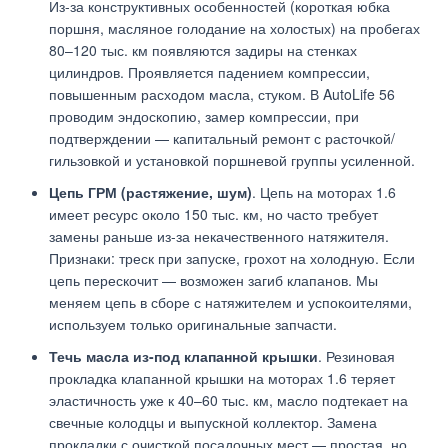
Из-за конструктивных особенностей (короткая юбка
поршня, масляное голодание на холостых) на пробегах
80–120 тыс. км появляются задиры на стенках
цилиндров. Проявляется падением компрессии,
повышенным расходом масла, стуком. В AutoLife 56
проводим эндоскопию, замер компрессии, при
подтверждении — капитальный ремонт с расточкой/
гильзовкой и установкой поршневой группы усиленной.
Цепь ГРМ (растяжение, шум)
. Цепь на моторах 1.6
имеет ресурс около 150 тыс. км, но часто требует
замены раньше из-за некачественного натяжителя.
Признаки: треск при запуске, грохот на холодную. Если
цепь перескочит — возможен загиб клапанов. Мы
меняем цепь в сборе с натяжителем и успокоителями,
используем только оригинальные запчасти.
Течь масла из-под клапанной крышки
. Резиновая
прокладка клапанной крышки на моторах 1.6 теряет
эластичность уже к 40–60 тыс. км, масло подтекает на
свечные колодцы и выпускной коллектор. Замена
прокладки с очисткой посадочных мест — простая, но