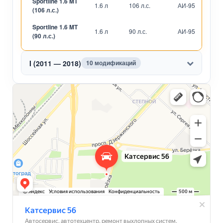
Sportline 1.6 MT
1.6 л
106 л.с.
АИ-95
М
(106 л.с.)
Sportline 1.6 MT
1.6 л
90 л.с.
АИ-95
М
(90 л.с.)
I (2011 — 2018)
10 модификаций