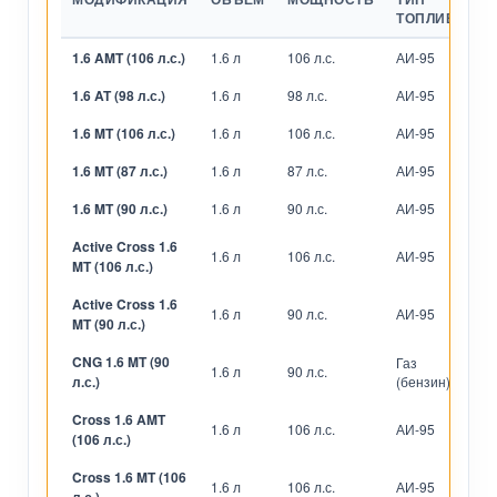
ТОПЛИВА
1.6 AMT (106 л.с.)
1.6 л
106 л.с.
АИ-95
Р
1.6 AT (98 л.с.)
1.6 л
98 л.с.
АИ-95
А
1.6 MT (106 л.с.)
1.6 л
106 л.с.
АИ-95
М
1.6 MT (87 л.с.)
1.6 л
87 л.с.
АИ-95
М
1.6 MT (90 л.с.)
1.6 л
90 л.с.
АИ-95
М
Active Cross 1.6
1.6 л
106 л.с.
АИ-95
М
MT (106 л.с.)
Active Cross 1.6
1.6 л
90 л.с.
АИ-95
М
MT (90 л.с.)
CNG 1.6 MT (90
Газ
1.6 л
90 л.с.
М
л.с.)
(бензин)
Cross 1.6 AMT
1.6 л
106 л.с.
АИ-95
Р
(106 л.с.)
Cross 1.6 MT (106
1.6 л
106 л.с.
АИ-95
М