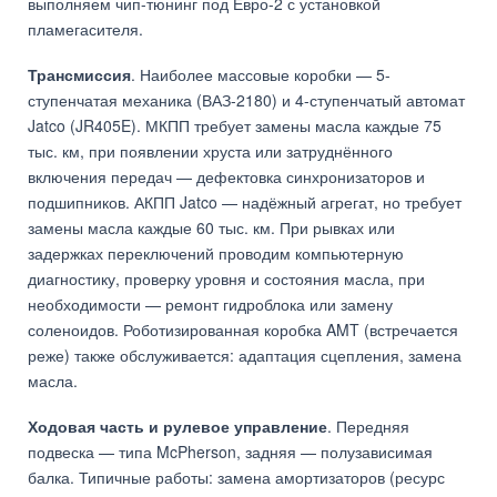
выполняем чип-тюнинг под Евро-2 с установкой
пламегасителя.
Трансмиссия
. Наиболее массовые коробки — 5-
ступенчатая механика (ВАЗ-2180) и 4-ступенчатый автомат
Jatco (JR405E). МКПП требует замены масла каждые 75
тыс. км, при появлении хруста или затруднённого
включения передач — дефектовка синхронизаторов и
подшипников. АКПП Jatco — надёжный агрегат, но требует
замены масла каждые 60 тыс. км. При рывках или
задержках переключений проводим компьютерную
диагностику, проверку уровня и состояния масла, при
необходимости — ремонт гидроблока или замену
соленоидов. Роботизированная коробка AMT (встречается
реже) также обслуживается: адаптация сцепления, замена
масла.
Ходовая часть и рулевое управление
. Передняя
подвеска — типа McPherson, задняя — полузависимая
балка. Типичные работы: замена амортизаторов (ресурс