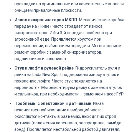
прокладки на оригинальные или качественные аналоги,
очищаем привалочные плоскости.
Износ синхронизаторов МКПП
. Механическая коробка
передач на «Ниве» часто страдает от износа
синхронизаторов 2-й и 3-й передач, особенно при
агрессивной езде. Проявляется хрустом при
переключении, выбиванием передачи. Мы выполняем
ремонт коробки с заменой синхронизаторов,
подшипников и сальников.
Стук и люфт в рулевой рейке
. Гидроусилитель руля и
рейка на Lada Niva Sport подвержены износу втулок и
появлению люфта. Часто стук появляется на
неровностях. Мы ремонтируем рейку с заменой втулок
и сальников, при необходимости — заменяем насос ГУР.
Проблемы с электрикой и датчиками
. Из-за
некачественной изоляции и вибраций часто
окисляются контакты в разъемах, выходят из строя
датчики (положения коленвала, распредвала, лямбда-
зонд). Проявляется нестабильной работой двигателя,