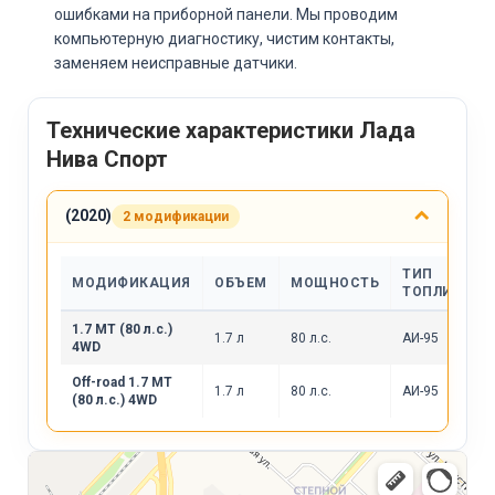
ошибками на приборной панели. Мы проводим
компьютерную диагностику, чистим контакты,
заменяем неисправные датчики.
Технические характеристики Лада
Нива Спорт
(2020)
2 модификации
ТИП
МОДИФИКАЦИЯ
ОБЪЕМ
МОЩНОСТЬ
ТОПЛИВА
1.7 MT (80 л.с.)
1.7 л
80 л.с.
АИ-95
4WD
Off-road 1.7 MT
1.7 л
80 л.с.
АИ-95
(80 л.с.) 4WD