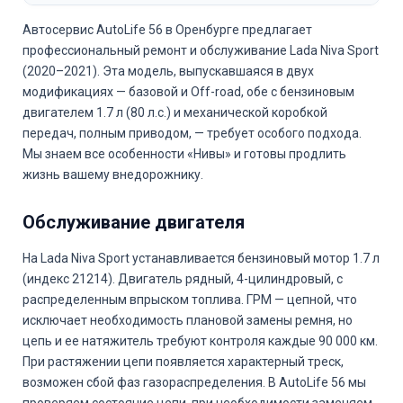
Автосервис AutoLife 56 в Оренбурге предлагает
профессиональный ремонт и обслуживание Lada Niva Sport
(2020–2021). Эта модель, выпускавшаяся в двух
модификациях — базовой и Off-road, обе с бензиновым
двигателем 1.7 л (80 л.с.) и механической коробкой
передач, полным приводом, — требует особого подхода.
Мы знаем все особенности «Нивы» и готовы продлить
жизнь вашему внедорожнику.
Обслуживание двигателя
На Lada Niva Sport устанавливается бензиновый мотор 1.7 л
(индекс 21214). Двигатель рядный, 4-цилиндровый, с
распределенным впрыском топлива. ГРМ — цепной, что
исключает необходимость плановой замены ремня, но
цепь и ее натяжитель требуют контроля каждые 90 000 км.
При растяжении цепи появляется характерный треск,
возможен сбой фаз газораспределения. В AutoLife 56 мы
проверяем состояние цепи, при необходимости заменяем