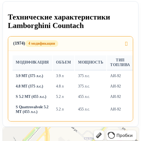
Технические характеристики
Lamborghini Countach
(1974)
4 модификации
ТИП
МОДИФИКАЦИЯ
ОБЪЕМ
МОЩНОСТЬ
Т
ТОПЛИВА
3.9 MT (375 л.с.)
3.9 л
375 л.с.
АИ-92
М
4.8 MT (375 л.с.)
4.8 л
375 л.с.
АИ-92
М
S 5.2 MT (455 л.с.)
5.2 л
455 л.с.
АИ-92
М
S Quattrovalvole 5.2
5.2 л
455 л.с.
АИ-92
М
MT (455 л.с.)