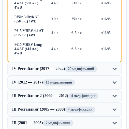
4.4 AT (530 л.с.)
4.4 л
530 л.с.
АИ-95
А
4WD
P550e 3.0hyb AT
3.0 л
550 л.с.
АИ-95
А
(550 л.с.) 4WD
P615 MHEV 4.4 AT
4.4 л
615 л.с.
АИ-95
А
(615 л.с.) 4WD
P615 MHEV Long
4.4 AT (615 л.с.)
4.4 л
615 л.с.
АИ-95
А
4WD
IV Рестайлинг (2017 — 2022)
29 модификаций
IV (2012 — 2017)
13 модификаций
III Рестайлинг 2 (2009 — 2012)
4 модификации
III Рестайлинг (2005 — 2009)
4 модификации
III (2001 — 2005)
2 модификации