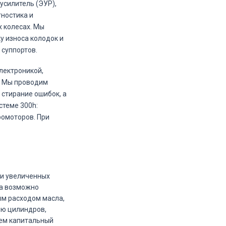
усилитель (ЭУР),
гностика и
х колесах. Мы
у износа колодок и
суппортов.
лектроникой,
. Мы проводим
 стирание ошибок, а
стеме 300h:
ромоторов. При
при увеличенных
ва возможно
ым расходом масла,
ию цилиндров,
яем капитальный