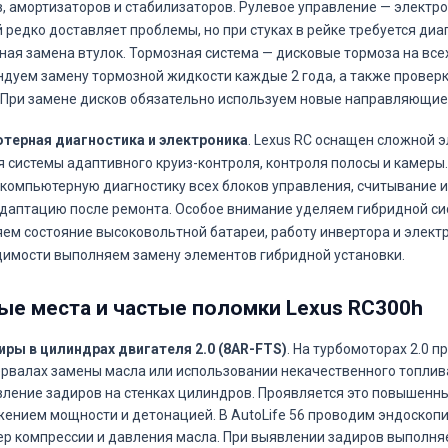
, амортизаторов и стабилизаторов. Рулевое управление — электро
 редко доставляет проблемы, но при стуках в рейке требуется диа
ая замена втулок. Тормозная система — дисковые тормоза на все
дуем замену тормозной жидкости каждые 2 года, а также проверк
 При замене дисков обязательно используем новые направляющие 
терная диагностика и электроника
. Lexus RC оснащен сложной э
 системы адаптивного круиз-контроля, контроля полосы и камеры
компьютерную диагностику всех блоков управления, считывание и
даптацию после ремонта. Особое внимание уделяем гибридной си
ем состояние высоковольтной батареи, работу инвертора и элект
имости выполняем замену элементов гибридной установки.
ые места и частые поломки Lexus RC300h
иры в цилиндрах двигателя 2.0 (8AR-FTS)
. На турбомоторах 2.0 
ервалах замены масла или использовании некачественного топли
вление задиров на стенках цилиндров. Проявляется это повышенн
жением мощности и детонацией. В AutoLife 56 проводим эндоскоп
ер компрессии и давления масла. При выявлении задиров выполн