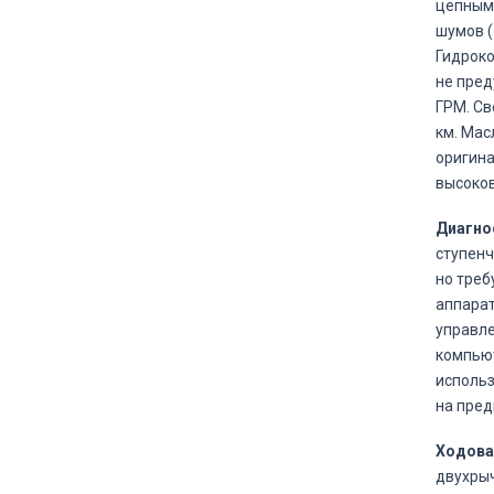
цепным 
шумов (
Гидроко
не пред
ГРМ. Св
км. Мас
оригина
высоков
Диагно
ступенч
но треб
аппарат
управле
компьют
использ
на пред
Ходовая
двухрыч