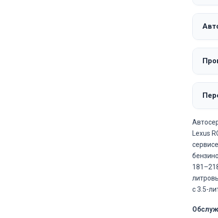
Авт
Про
Пер
Автосер
Lexus R
сервисе
бензинов
181–218
литровы
с 3.5-л
Обслуж