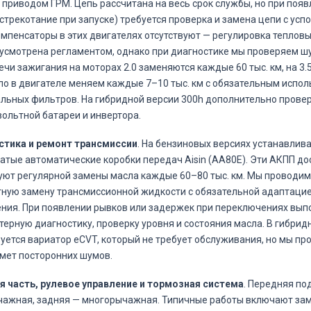
приводом ГРМ. Цепь рассчитана на весь срок службы, но при поя
стрекотание при запуске) требуется проверка и замена цепи с усп
мпенсаторы в этих двигателях отсутствуют — регулировка тепловы
усмотрена регламентом, однако при диагностике мы проверяем ш
ечи зажигания на моторах 2.0 заменяются каждые 60 тыс. км, на 3.
ло в двигателе меняем каждые 7–10 тыс. км с обязательным испо
льных фильтров. На гибридной версии 300h дополнительно прове
ольтной батареи и инвертора.
стика и ремонт трансмиссии
. На бензиновых версиях устанавлива
атые автоматические коробки передач Aisin (AA80E). Эти АКПП д
уют регулярной замены масла каждые 60–80 тыс. км. Мы проводим
ную замену трансмиссионной жидкости с обязательной адаптацие
ния. При появлении рывков или задержек при переключениях вы
ерную диагностику, проверку уровня и состояния масла. В гибрид
уется вариатор eCVT, который не требует обслуживания, но мы пр
мет посторонних шумов.
 часть, рулевое управление и тормозная система
. Передняя по
ажная, задняя — многорычажная. Типичные работы включают зам