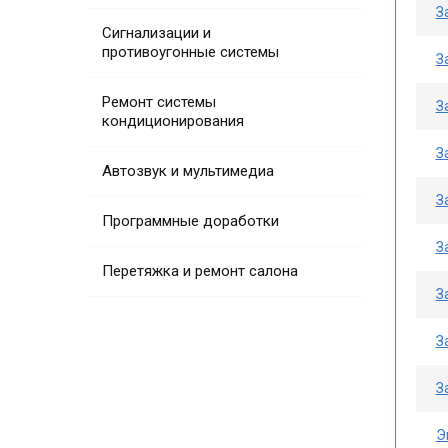
З
Сигнализации и
противоугонные системы
З
Ремонт системы
З
кондиционирования
З
Автозвук и мультимедиа
З
Программные доработки
З
Перетяжка и ремонт салона
З
З
З
Э