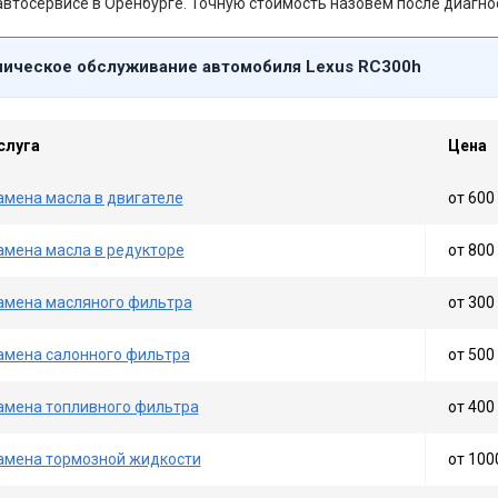
втосервисе в Оренбурге. Точную стоимость назовём после диагно
ническое обслуживание автомобиля Lexus RC300h
слуга
Цена
амена масла в двигателе
от 600 
амена масла в редукторе
от 800 
амена масляного фильтра
от 300 
амена салонного фильтра
от 500 
амена топливного фильтра
от 400 
амена тормозной жидкости
от 100