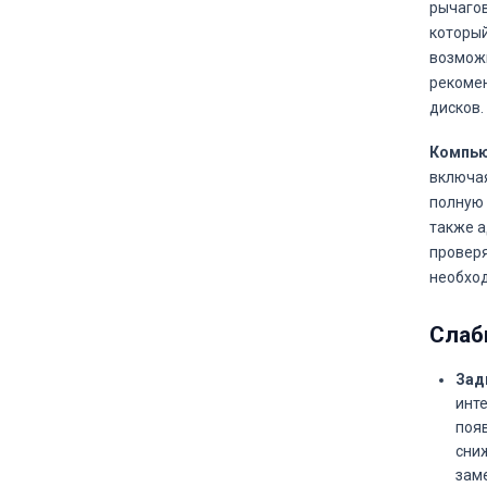
рычагов
который
возможн
рекомен
дисков.
Компью
включая
полную 
также а
проверя
необход
Слаб
Зад
инт
поя
сни
зам