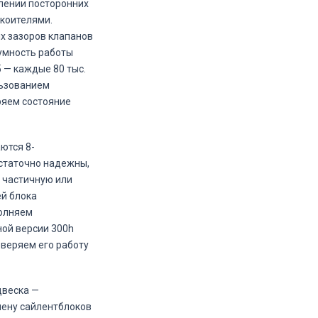
влении посторонних
окоителями.
х зазоров клапанов
умность работы
5 — каждые 80 тыс.
льзованием
ряем состояние
ются 8-
остаточно надежны,
 частичную или
й блока
полняем
ной версии 300h
оверяем его работу
двеска —
ену сайлентблоков