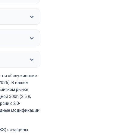
нт и обслуживание
2026). В нашем
ийском рынке:
ной 300h (2.5 л,
сии с 2.0-
водные модификации
-FKS) оснащены