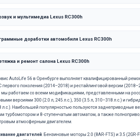
озвук и мультимедиа Lexus RC300h
граммные доработки автомобиля Lexus RC300h
етяжка и ремонт салона Lexus RC300h
вис AutoLife 56 в Оренбурге выполняет квалифицированный ремо
C первого поколения (2014–2018) и рестайлинговой версии (2018–
 мы работаем со всеми модификациями, представленными на росс
ыми версиями 300 (2.0 л, 245 л.с.), 350 (3.5 л, 310–318 л.с.) и гибрид
 л.с.). Наибольшей популярностью пользуются заднеприводные вер
м турбомотором и 8-ступенчатым автоматом, а также полнопри
итровым атмосферным двигателем.
ивание двигателей
. Бензиновые моторы 2.0 (8AR-FTS) и 3.5 (2GR