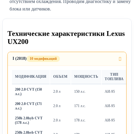
отсутствием охлаждения. Проводим диагностику и замену
блока или датчиков.
Технические характеристики Lexus
UX200
I (2018)
10 модификаций
ТИП
МОДИФИКАЦИЯ
ОБЪЕМ
МОЩНОСТЬ
Т
ТОПЛИВА
200 2.0 CVT (150
2.0 л
150 л.с.
АИ-95
Ва
л.с.)
200 2.0 CVT (171
2.0 л
171 л.с.
АИ-95
Ва
л.с.)
250h 2.0hyb CVT
2.0 л
178 л.с.
АИ-95
Ва
(178 л.с.)
250h 2.0hyb CVT