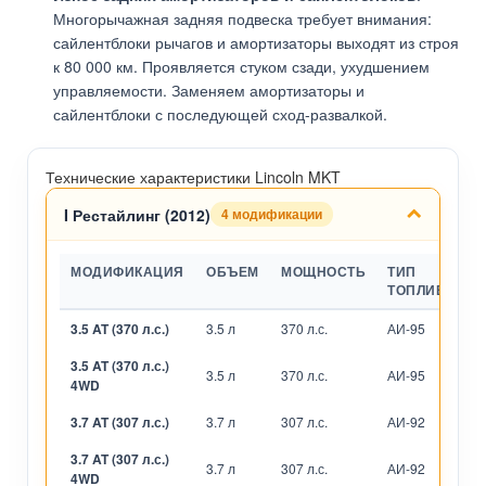
Многорычажная задняя подвеска требует внимания:
сайлентблоки рычагов и амортизаторы выходят из строя
к 80 000 км. Проявляется стуком сзади, ухудшением
управляемости. Заменяем амортизаторы и
сайлентблоки с последующей сход-развалкой.
Технические характеристики Lincoln MKT
I Рестайлинг (2012)
4 модификации
МОДИФИКАЦИЯ
ОБЪЕМ
МОЩНОСТЬ
ТИП
ТОПЛИВА
3.5 AT (370 л.с.)
3.5 л
370 л.с.
АИ-95
А
3.5 AT (370 л.с.)
3.5 л
370 л.с.
АИ-95
А
4WD
3.7 AT (307 л.с.)
3.7 л
307 л.с.
АИ-92
А
3.7 AT (307 л.с.)
3.7 л
307 л.с.
АИ-92
А
4WD