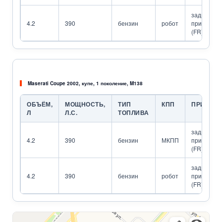
задний
4.2
390
бензин
робот
привод
(FR)
Maserati Coupe 2002, купе, 1 поколение, M138
ОБЪЁМ,
МОЩНОСТЬ,
ТИП
КПП
ПРИВОД
Л
Л.С.
ТОПЛИВА
задний
4.2
390
бензин
МКПП
привод
(FR)
задний
4.2
390
бензин
робот
привод
(FR)