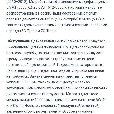
(2010–2012). Мы работаем с бензиновыми модификациями
5.5 AT (550 л.с.) и 6.0 AT (612/630 л.с.), которые наиболее
распространены в России. Наши мастера имеют опыт
работы с двигателями M275 (V12 битурбо) и M285 (V12), а
также с гидромеханическими автоматическими коробками
передач 5G-Tronic и 7G-Tronic.
Обслуживание двигателей
. Бензиновые моторы Maybach
62 оснащены цепным приводом ГРМ. Цепь рассчитана на
весь срок службы, но при появлении посторонних шумов
(гремучий звук при запуске) требуется замена цепи,
натяжителей и успокоителей. Гидрокомпенсаторы в этих
двигателях присутствуют, поэтому регулировка клапанов
не требуется. Замена свечей зажигания выполняется
каждые 30 000 км, так как на V12 доступ к свечам
затруднен — мы используем специальные свечные ключи и
динамометрические инструменты. Масло в двигателе
меняем каждые 10 000 км с применением синтетики 5W-40
или 0W-40. Фильтры (масляный, воздушный, салонный)
заменяем строго по регламенту. Особое внимание