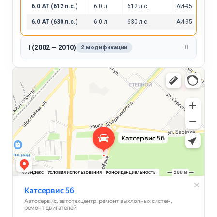
6.0 AT (612 л.с.)
6.0 л
612 л.с.
АИ-95
6.0 AT (630 л.с.)
6.0 л
630 л.с.
АИ-95
I (2002 — 2010)
2 модификации