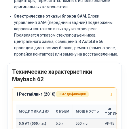
радиаторы, термостаты, помпы с использованием
оригинальных компонентов.
Электрические отказы блоков SAM
. Блоки
управления SAM (передний и задний) подвержены
коррозии контактов и выходу из строя реле.
Проявляется отказом стеклоподъемников,
центрального замка, освещения. В AutoLife 56
проводим диагностику блоков, ремонт (замена реле,
пропайка контактов) или замену на восстановленные.
Технические характеристики
Maybach 62
I Рестайлинг (2010)
3 модификации
ТИП
МОДИФИКАЦИЯ
ОБЪЕМ
МОЩНОСТЬ
ТОПЛИВА
5.5 AT (550 л.с.)
5.5 л
550 л.с.
АИ-95