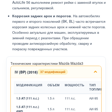
AutoLife 56 выполняем ремонт рейки с заменой втулок и
сальников, регулировкой.
Коррозия задних арок и порогов
. На автомобилях
первого и второго поколений (BK, BL) часто встречается
коррозия задних колесных арок и нижней части порогов.
Особенно актуально для машин, эксплуатируемых в
зимний период с реагентами. При обращении
проводим антикоррозийную обработку, сварку и
покраску поврежденных участков.
Технические характеристики Mazda Mazda3
IV (BP) (2018)
37 модификаций
МОДИФИКАЦИЯ
ОБЪЕМ
МОЩНОСТЬ
ТИП
ТОПЛИВА
1.5 AT (111 л.с.)
1.5 л
111 л.с.
АИ-95
А
1.5 AT (111 л.с.)
1.5 л
111 л.с.
АИ-95
А
4WD