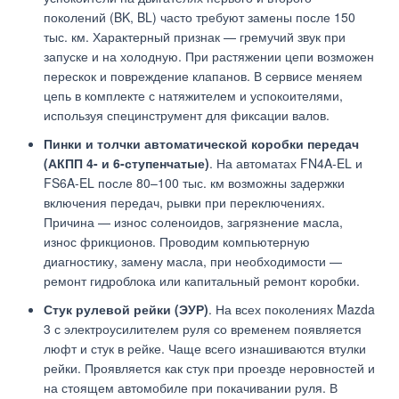
поколений (BK, BL) часто требуют замены после 150
тыс. км. Характерный признак — гремучий звук при
запуске и на холодную. При растяжении цепи возможен
перескок и повреждение клапанов. В сервисе меняем
цепь в комплекте с натяжителем и успокоителями,
используя специнструмент для фиксации валов.
Пинки и толчки автоматической коробки передач
(АКПП 4- и 6-ступенчатые)
. На автоматах FN4A-EL и
FS6A-EL после 80–100 тыс. км возможны задержки
включения передач, рывки при переключениях.
Причина — износ соленоидов, загрязнение масла,
износ фрикционов. Проводим компьютерную
диагностику, замену масла, при необходимости —
ремонт гидроблока или капитальный ремонт коробки.
Стук рулевой рейки (ЭУР)
. На всех поколениях Mazda
3 с электроусилителем руля со временем появляется
люфт и стук в рейке. Чаще всего изнашиваются втулки
рейки. Проявляется как стук при проезде неровностей и
на стоящем автомобиле при покачивании руля. В