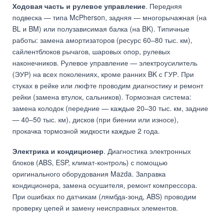
Ходовая часть и рулевое управление
. Передняя
подвеска — типа McPherson, задняя — многорычажная (на
BL и BM) или полузависимая балка (на BK). Типичные
работы: замена амортизаторов (ресурс 60–80 тыс. км),
сайлентблоков рычагов, шаровых опор, рулевых
наконечников. Рулевое управление — электроусилитель
(ЭУР) на всех поколениях, кроме ранних BK с ГУР. При
стуках в рейке или люфте проводим диагностику и ремонт
рейки (замена втулок, сальников). Тормозная система:
замена колодок (передние — каждые 20–30 тыс. км, задние
— 40–50 тыс. км), дисков (при биении или износе),
прокачка тормозной жидкости каждые 2 года.
Электрика и кондиционер
. Диагностика электронных
блоков (ABS, ESP, климат-контроль) с помощью
оригинального оборудования Mazda. Заправка
кондиционера, замена осушителя, ремонт компрессора.
При ошибках по датчикам (лямбда-зонд, ABS) проводим
проверку цепей и замену неисправных элементов.