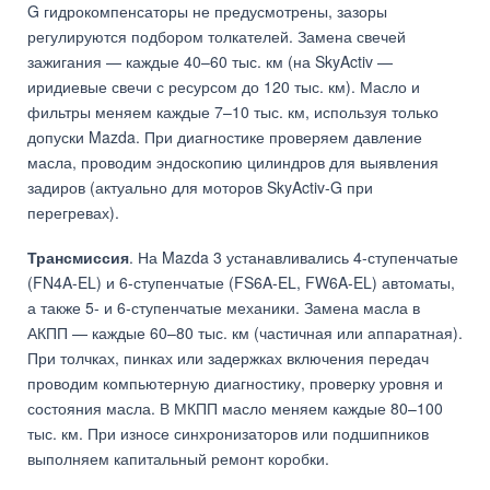
G гидрокомпенсаторы не предусмотрены, зазоры
регулируются подбором толкателей. Замена свечей
зажигания — каждые 40–60 тыс. км (на SkyActiv —
иридиевые свечи с ресурсом до 120 тыс. км). Масло и
фильтры меняем каждые 7–10 тыс. км, используя только
допуски Mazda. При диагностике проверяем давление
масла, проводим эндоскопию цилиндров для выявления
задиров (актуально для моторов SkyActiv-G при
перегревах).
Трансмиссия
. На Mazda 3 устанавливались 4-ступенчатые
(FN4A-EL) и 6-ступенчатые (FS6A-EL, FW6A-EL) автоматы,
а также 5- и 6-ступенчатые механики. Замена масла в
АКПП — каждые 60–80 тыс. км (частичная или аппаратная).
При толчках, пинках или задержках включения передач
проводим компьютерную диагностику, проверку уровня и
состояния масла. В МКПП масло меняем каждые 80–100
тыс. км. При износе синхронизаторов или подшипников
выполняем капитальный ремонт коробки.