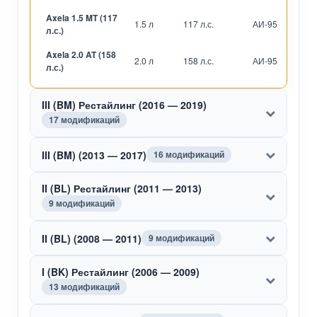
Axela 1.5 MT (117
1.5 л
117 л.с.
АИ-95
М
л.с.)
Axela 2.0 AT (158
2.0 л
158 л.с.
АИ-95
А
л.с.)
III (BM) Рестайлинг (2016 — 2019)
17 модификаций
III (BM) (2013 — 2017)
16 модификаций
II (BL) Рестайлинг (2011 — 2013)
9 модификаций
II (BL) (2008 — 2011)
9 модификаций
I (BK) Рестайлинг (2006 — 2009)
13 модификаций