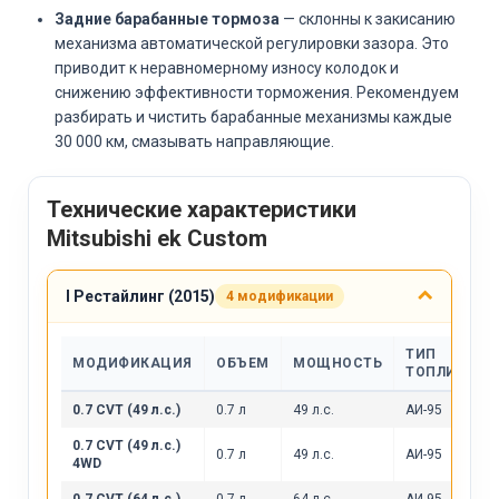
Задние барабанные тормоза
— склонны к закисанию
механизма автоматической регулировки зазора. Это
приводит к неравномерному износу колодок и
снижению эффективности торможения. Рекомендуем
разбирать и чистить барабанные механизмы каждые
30 000 км, смазывать направляющие.
Технические характеристики
Mitsubishi ek Custom
I Рестайлинг (2015)
4 модификации
ТИП
МОДИФИКАЦИЯ
ОБЪЕМ
МОЩНОСТЬ
ТОПЛИВА
0.7 CVT (49 л.с.)
0.7 л
49 л.с.
АИ-95
0.7 CVT (49 л.с.)
0.7 л
49 л.с.
АИ-95
4WD