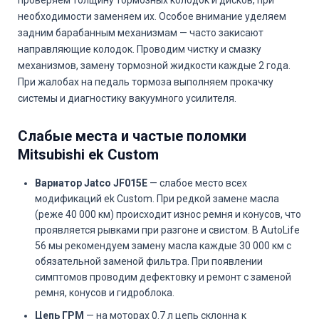
проверяем толщину тормозных колодок и дисков, при
необходимости заменяем их. Особое внимание уделяем
задним барабанным механизмам — часто закисают
направляющие колодок. Проводим чистку и смазку
механизмов, замену тормозной жидкости каждые 2 года.
При жалобах на педаль тормоза выполняем прокачку
системы и диагностику вакуумного усилителя.
Слабые места и частые поломки
Mitsubishi ek Custom
Вариатор Jatco JF015E
— слабое место всех
модификаций ek Custom. При редкой замене масла
(реже 40 000 км) происходит износ ремня и конусов, что
проявляется рывками при разгоне и свистом. В AutoLife
56 мы рекомендуем замену масла каждые 30 000 км с
обязательной заменой фильтра. При появлении
симптомов проводим дефектовку и ремонт с заменой
ремня, конусов и гидроблока.
Цепь ГРМ
— на моторах 0.7 л цепь склонна к