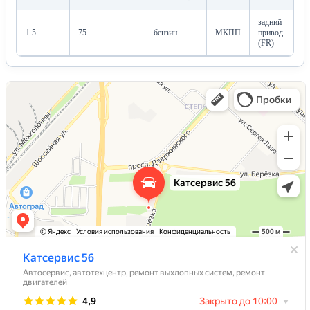
задний
1.5
75
бензин
МКПП
привод
(FR)