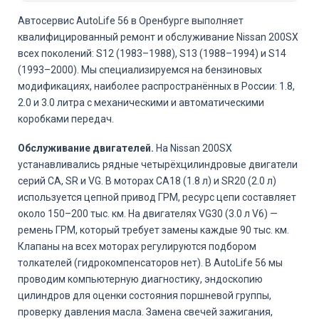
Автосервис AutoLife 56 в Оренбурге выполняет
квалифицированный ремонт и обслуживание Nissan 200SX
всех поколений: S12 (1983–1988), S13 (1988–1994) и S14
(1993–2000). Мы специализируемся на бензиновых
модификациях, наиболее распространённых в России: 1.8,
2.0 и 3.0 литра с механическими и автоматическими
коробками передач.
Обслуживание двигателей.
На Nissan 200SX
устанавливались рядные четырёхцилиндровые двигатели
серий CA, SR и VG. В моторах CA18 (1.8 л) и SR20 (2.0 л)
используется цепной привод ГРМ, ресурс цепи составляет
около 150–200 тыс. км. На двигателях VG30 (3.0 л V6) —
ремень ГРМ, который требует замены каждые 90 тыс. км.
Клапаны на всех моторах регулируются подбором
толкателей (гидрокомпенсаторов нет). В AutoLife 56 мы
проводим компьютерную диагностику, эндоскопию
цилиндров для оценки состояния поршневой группы,
проверку давления масла. Замена свечей зажигания,