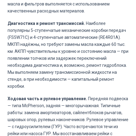
масла и фильтров выполняется с использованием
качественных расходных материалов.
Диагностика и ремонт трансмиссий.
Наиболее
популярны 5-ступенчатые механические коробки передач
(FS5W71C) и 4-ступенчатые автоматические (RE4R01A).
МКПП надёжны, но требуют замены масла каждые 60 тыс.
км. АКПП чувствительны к уровню и состоянию масла — при
появлении толчков или задержек переключений
необходима диагностика и, возможно, ремонт гидроблока.
Мы выполняем замену трансмиссионной жидкости на
стенде, а при необходимости — капитальный ремонт
коробки.
Ходовая часть и рулевое управление.
Передняя подвеска
— типа McPherson, задняя — многорычажная. Типичные
работы: замена амортизаторов, сайлентблоков рычагов,
шаровых опор, рулевых наконечников. Рулевое управление
— с гидроусилителем (ГУР). Часто встречаются течи из
рейки или насоса ГУР. Мы восстанавливаем рейки с