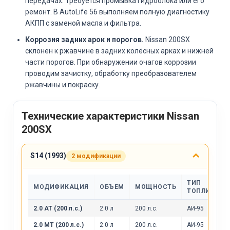
передачах. Требуется промывка гидроблока или его
ремонт. В AutoLife 56 выполняем полную диагностику
АКПП с заменой масла и фильтра.
Коррозия задних арок и порогов.
Nissan 200SX
склонен к ржавчине в задних колёсных арках и нижней
части порогов. При обнаружении очагов коррозии
проводим зачистку, обработку преобразователем
ржавчины и покраску.
Технические характеристики Nissan
200SX
S14 (1993)
2 модификации
ТИП
МОДИФИКАЦИЯ
ОБЪЕМ
МОЩНОСТЬ
ТОПЛИВА
2.0 AT (200 л.с.)
2.0 л
200 л.с.
АИ-95
2.0 MT (200 л.с.)
2.0 л
200 л.с.
АИ-95