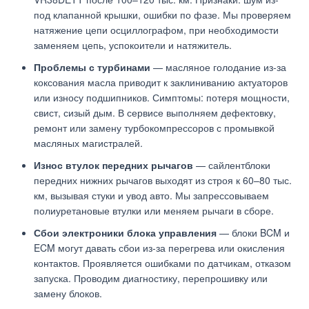
под клапанной крышки, ошибки по фазе. Мы проверяем
натяжение цепи осциллографом, при необходимости
заменяем цепь, успокоители и натяжитель.
Проблемы с турбинами
— масляное голодание из-за
коксования масла приводит к заклиниванию актуаторов
или износу подшипников. Симптомы: потеря мощности,
свист, сизый дым. В сервисе выполняем дефектовку,
ремонт или замену турбокомпрессоров с промывкой
масляных магистралей.
Износ втулок передних рычагов
— сайлентблоки
передних нижних рычагов выходят из строя к 60–80 тыс.
км, вызывая стуки и увод авто. Мы запрессовываем
полиуретановые втулки или меняем рычаги в сборе.
Сбои электроники блока управления
— блоки BCM и
ECM могут давать сбои из-за перегрева или окисления
контактов. Проявляется ошибками по датчикам, отказом
запуска. Проводим диагностику, перепрошивку или
замену блоков.