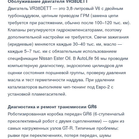
Обслуживание двигателя VR38DETT
Двигатель VR38DETT — это 3,8-литровый V6 с двойным
турбонаддувом, цепным приводом ГРМ (замена цепи
требуется при растяжении, обычно после 100–120 тыс. км).
Клапаны регулируются гидрокомпенсаторами, поэтому
дополнительной настройки не требуется. Свечи зажигания
(иридиевые) меняются каждые 30–40 тыс. км, масло —
каждые 5–7 тыс. км с обязательным использованием
спецификации Nissan Ester Oil. В AutoLife 56 мы проводим
компьютерную диагностику, эндоскопию цилиндров для
оценки состояния поршневой группы, проверку давления
масла и тест герметичности наддува. При удалении
катализаторов выполняем чип-тюнинг под Евро-2 с
установкой пламегасителей.
Диагностика и ремонт трансмиссии GR6
Роботизированная коробка передач GR6 (6-ступенчатый
преселективный робот с двумя сцеплениями) — один из
самых нагруженных узлов GT-R. Типичные проблемы:
рывки при переключениях, потеря передач, шумы