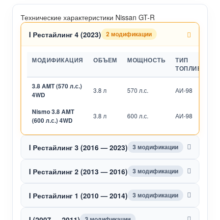
Технические характеристики Nissan GT-R
I Рестайлинг 4 (2023)
2 модификации
МОДИФИКАЦИЯ
ОБЪЕМ
МОЩНОСТЬ
ТИП
ТОПЛИВА
3.8 AMT (570 л.с.)
3.8 л
570 л.с.
АИ-98
Р
4WD
Nismo 3.8 AMT
3.8 л
600 л.с.
АИ-98
Р
(600 л.с.) 4WD
I Рестайлинг 3 (2016 — 2023)
3 модификации
I Рестайлинг 2 (2013 — 2016)
3 модификации
I Рестайлинг 1 (2010 — 2014)
3 модификации
I (2007 — 2011)
3 модификации