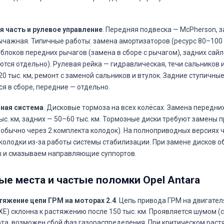
 часть и рулевое управление
. Передняя подвеска — McPherson, 
чажная. Типичные работы: замена амортизаторов (ресурс 80–100 т
блоков передних рычагов (замена в сборе с рычагом), задних сай
ются отдельно). Рулевая рейка — гидравлическая, течи сальников 
20 тыс. км, ремонт с заменой сальников и втулок. Задние ступичн
я в сборе, передние — отдельно.
ная система
. Дисковые тормоза на всех колёсах. Замена передн
ыс. км, задних — 50–60 тыс. км. Тормозные диски требуют замены п
(обычно через 2 комплекта колодок). На полноприводных версиях
колодки из-за работы системы стабилизации. При замене дисков о
 и смазываем направляющие суппортов.
ые места и частые поломки Opel Antara
тяжение цепи ГРМ на моторах 2.4
. Цепь привода ГРМ на двигателя
E) склонна к растяжению после 150 тыс. км. Проявляется шумом (
ота, возможен сбой фаз газораспределения. При критическом рас