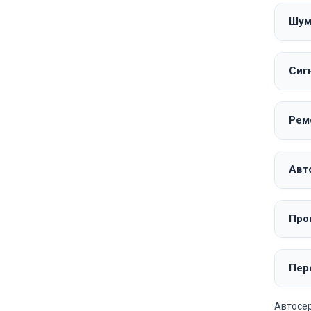
Шум
Сиг
Рем
Авто
Про
Пере
Автосер