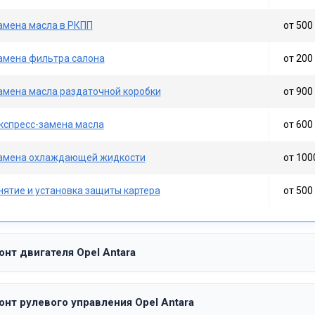
амена масла в РКПП
от 500 
амена фильтра салона
от 200 
амена масла раздаточной коробки
от 900 
кспресс-замена масла
от 600 
амена охлаждающей жидкости
от 100
нятие и установка защиты картера
от 500 
нт двигателя Opel Antara
нт рулевого управления Opel Antara