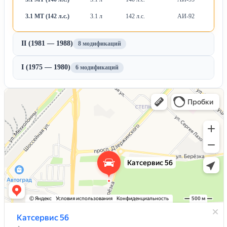
3.1 MT (142 л.с.)
3.1 л
142 л.с.
АИ-92
М
II (1981 — 1988)
8 модификаций
I (1975 — 1980)
6 модификаций