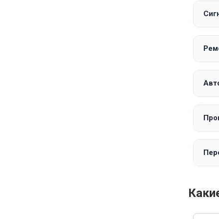
Сиг
Рем
Авт
Про
Пер
Каки