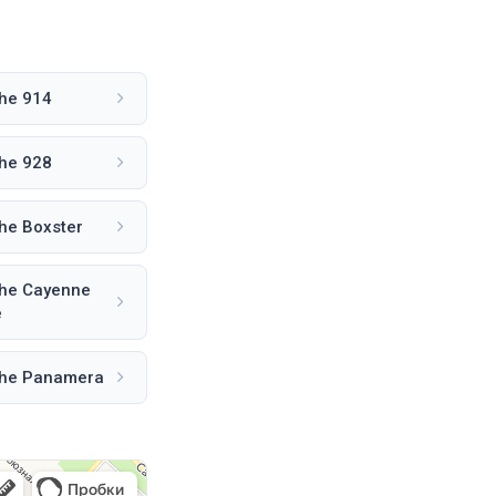
he 914
he 928
he Boxster
he Cayenne
e
he Panamera