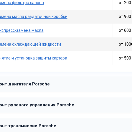
амена фильтра салона
от 200 
амена масла раздаточной коробки
от 900 
кспресс-замена масла
от 600 
амена охлаждающей жидкости
от 100
нятие и установка защиты картера
от 500 
онт двигателя Porsche
онт рулевого управления Porsche
онт трансмиссии Porsche