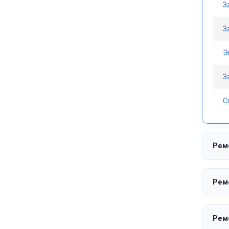
З
З
Э
З
С
Рем
Рем
Рем