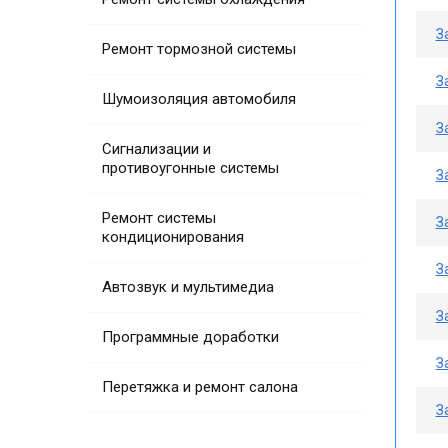
З
Ремонт тормозной системы
З
Шумоизоляция автомобиля
З
Сигнализации и
противоугонные системы
З
Ремонт системы
З
кондиционирования
З
Автозвук и мультимедиа
З
Программные доработки
З
Перетяжка и ремонт салона
З