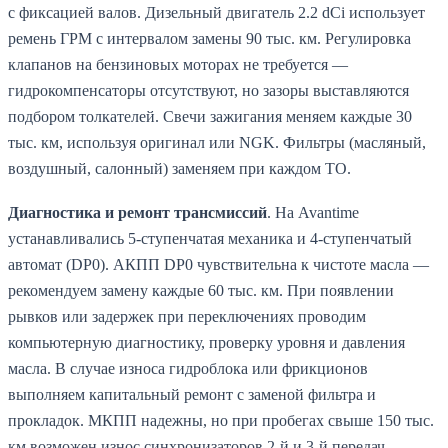
с фиксацией валов. Дизельный двигатель 2.2 dCi использует
ремень ГРМ с интервалом замены 90 тыс. км. Регулировка
клапанов на бензиновых моторах не требуется —
гидрокомпенсаторы отсутствуют, но зазоры выставляются
подбором толкателей. Свечи зажигания меняем каждые 30
тыс. км, используя оригинал или NGK. Фильтры (масляный,
воздушный, салонный) заменяем при каждом ТО.
Диагностика и ремонт трансмиссий
. На Avantime
устанавливались 5-ступенчатая механика и 4-ступенчатый
автомат (DP0). АКПП DP0 чувствительна к чистоте масла —
рекомендуем замену каждые 60 тыс. км. При появлении
рывков или задержек при переключениях проводим
компьютерную диагностику, проверку уровня и давления
масла. В случае износа гидроблока или фрикционов
выполняем капитальный ремонт с заменой фильтра и
прокладок. МКПП надежны, но при пробегах свыше 150 тыс.
км возможен износ синхронизаторов 2-й и 3-й передач —