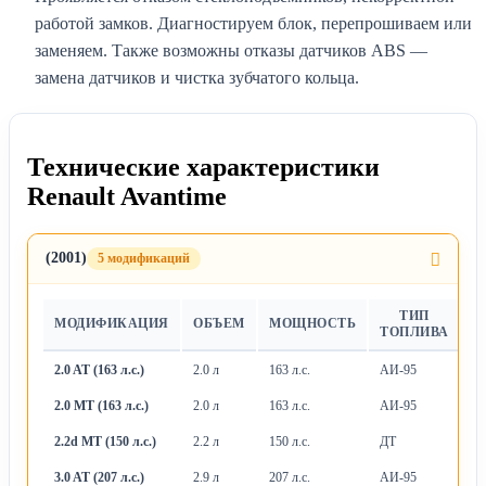
работой замков. Диагностируем блок, перепрошиваем или
заменяем. Также возможны отказы датчиков ABS —
замена датчиков и чистка зубчатого кольца.
Технические характеристики
Renault Avantime
(2001)
5 модификаций
ТИП
МОДИФИКАЦИЯ
ОБЪЕМ
МОЩНОСТЬ
Т
ТОПЛИВА
2.0 AT (163 л.с.)
2.0 л
163 л.с.
АИ-95
А
2.0 MT (163 л.с.)
2.0 л
163 л.с.
АИ-95
М
2.2d MT (150 л.с.)
2.2 л
150 л.с.
ДТ
М
3.0 AT (207 л.с.)
2.9 л
207 л.с.
АИ-95
А