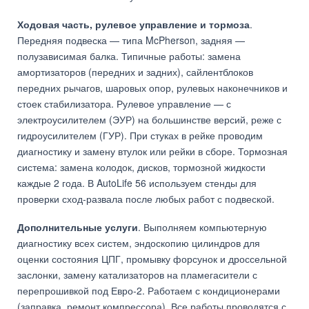
Ходовая часть, рулевое управление и тормоза
.
Передняя подвеска — типа McPherson, задняя —
полузависимая балка. Типичные работы: замена
амортизаторов (передних и задних), сайлентблоков
передних рычагов, шаровых опор, рулевых наконечников и
стоек стабилизатора. Рулевое управление — с
электроусилителем (ЭУР) на большинстве версий, реже с
гидроусилителем (ГУР). При стуках в рейке проводим
диагностику и замену втулок или рейки в сборе. Тормозная
система: замена колодок, дисков, тормозной жидкости
каждые 2 года. В AutoLife 56 используем стенды для
проверки сход-развала после любых работ с подвеской.
Дополнительные услуги
. Выполняем компьютерную
диагностику всех систем, эндоскопию цилиндров для
оценки состояния ЦПГ, промывку форсунок и дроссельной
заслонки, замену катализаторов на пламегасители с
перепрошивкой под Евро-2. Работаем с кондиционерами
(заправка, ремонт компрессора). Все работы проводятся с