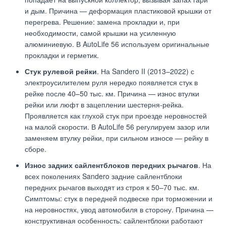
и дым. Причина — деформация пластиковой крышки от
перегрева. Решение: замена прокладки и, при
необходимости, самой крышки на усиленную
алюминиевую. В AutoLife 56 используем оригинальные
прокладки и герметик.
Стук рулевой рейки
. На Sandero II (2013–2022) с
электроусилителем руля нередко появляется стук в
рейке после 40–50 тыс. км. Причина — износ втулки
рейки или люфт в зацеплении шестерня-рейка.
Проявляется как глухой стук при проезде неровностей
на малой скорости. В AutoLife 56 регулируем зазор или
заменяем втулку рейки, при сильном износе — рейку в
сборе.
Износ задних сайлентблоков передних рычагов
. На
всех поколениях Sandero задние сайлентблоки
передних рычагов выходят из строя к 50–70 тыс. км.
Симптомы: стук в передней подвеске при торможении и
на неровностях, увод автомобиля в сторону. Причина —
конструктивная особенность: сайлентблоки работают