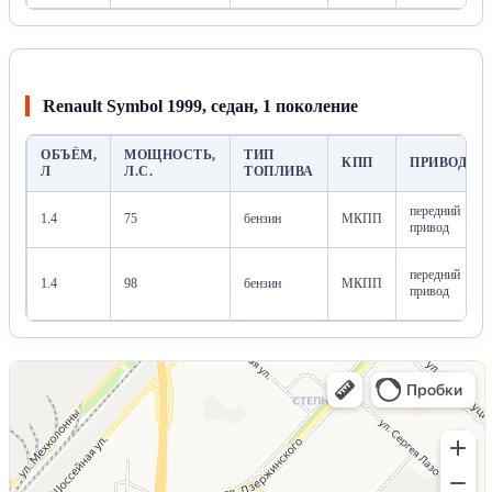
Renault Symbol 1999, седан, 1 поколение
ОБЪЁМ,
МОЩНОСТЬ,
ТИП
КПП
ПРИВОД
Л
Л.С.
ТОПЛИВА
передний
1.4
75
бензин
МКПП
привод
передний
1.4
98
бензин
МКПП
привод