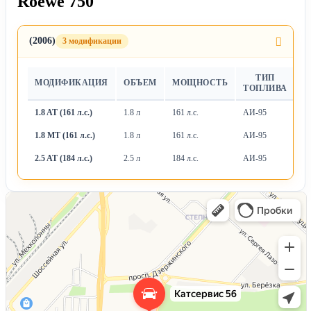
Roewe 750
(2006)
3 модификации
ТИП
МОДИФИКАЦИЯ
ОБЪЕМ
МОЩНОСТЬ
Т
ТОПЛИВА
1.8 AT (161 л.с.)
1.8 л
161 л.с.
АИ-95
А
1.8 MT (161 л.с.)
1.8 л
161 л.с.
АИ-95
М
2.5 AT (184 л.с.)
2.5 л
184 л.с.
АИ-95
А