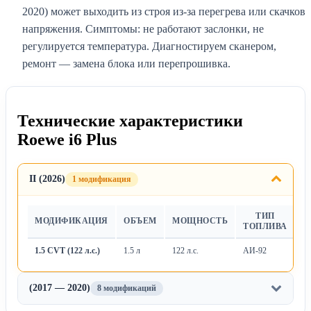
2020) может выходить из строя из-за перегрева или скачков
напряжения. Симптомы: не работают заслонки, не
регулируется температура. Диагностируем сканером,
ремонт — замена блока или перепрошивка.
Технические характеристики
Roewe i6 Plus
II (2026)
1 модификация
ТИП
МОДИФИКАЦИЯ
ОБЪЕМ
МОЩНОСТЬ
Т
ТОПЛИВА
1.5 CVT (122 л.с.)
1.5 л
122 л.с.
АИ-92
Ва
(2017 — 2020)
8 модификаций