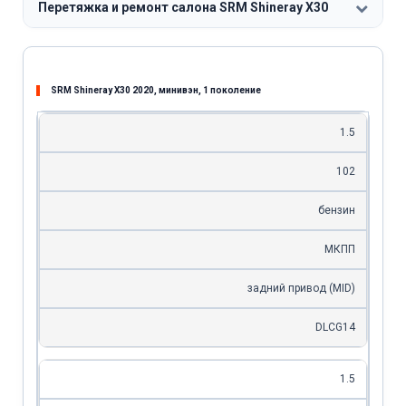
Перетяжка и ремонт салона SRM Shineray X30
SRM Shineray X30 2020, минивэн, 1 поколение
1.5
102
бензин
МКПП
задний привод (MID)
DLCG14
1.5