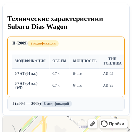
Технические характеристики
Subaru Dias Wagon
II (2009)
2 модификации
ТИП
МОДИФИКАЦИЯ
ОБЪЕМ
МОЩНОСТЬ
Т
ТОПЛИВА
0.7 AT (64 л.с.)
0.7 л
64 л.с.
АИ-95
А
0.7 AT (64 л.с.)
0.7 л
64 л.с.
АИ-95
А
4WD
I (2003 — 2009)
8 модификаций