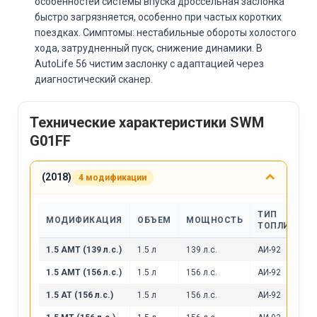
особенностей системы впуска дроссельная заслонка
быстро загрязняется, особенно при частых коротких
поездках. Симптомы: нестабильные обороты холостого
хода, затрудненный пуск, снижение динамики. В
AutoLife 56 чистим заслонку с адаптацией через
диагностический сканер.
Технические характеристики SWM
G01FF
(2018)
4 модификации
ТИП
МОДИФИКАЦИЯ
ОБЪЕМ
МОЩНОСТЬ
ТОПЛИВА
1.5 AMT (139 л.с.)
1.5 л
139 л.с.
АИ-92
1.5 AMT (156 л.с.)
1.5 л
156 л.с.
АИ-92
1.5 AT (156 л.с.)
1.5 л
156 л.с.
АИ-92