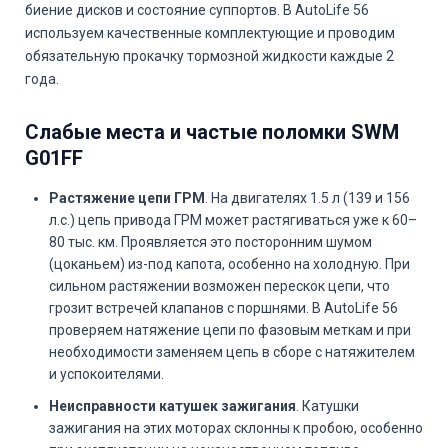
биение дисков и состояние суппортов. В AutoLife 56
используем качественные комплектующие и проводим
обязательную прокачку тормозной жидкости каждые 2
года.
Слабые места и частые поломки SWM
G01FF
Растяжение цепи ГРМ
. На двигателях 1.5 л (139 и 156
л.с.) цепь привода ГРМ может растягиваться уже к 60–
80 тыс. км. Проявляется это посторонним шумом
(цоканьем) из-под капота, особенно на холодную. При
сильном растяжении возможен перескок цепи, что
грозит встречей клапанов с поршнями. В AutoLife 56
проверяем натяжение цепи по фазовым меткам и при
необходимости заменяем цепь в сборе с натяжителем
и успокоителями.
Неисправности катушек зажигания
. Катушки
зажигания на этих моторах склонны к пробою, особенно