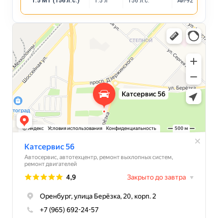
1.5 MT (156 л.с.)
1.5 л
156 л.с.
АИ-92