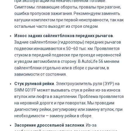
при эксплуатации на некачественном топливе.
Симптомы: плавающие обороты, провалы при разгоне,
ошибка пропусков зажигания. Рекомендуем заменять
катушки комплектом при первой неисправности, так как
остальные часто выходят из строя следом.
Износ задних сайлентблоков передних рычагов
.
Задние сайлентблоки (гидроопоры) передних рычагов
подвески изнашиваются к 50–60 тыс. км. Проявляется
стуком в передней подвеске при проезде неровностей
и уводом автомобиля в сторону. В AutoLife 56 меняем
сайлентблоки отдельно или в сборе с рычагом, в
зависимости от состояния.
Стук рулевой рейки
. Электроусилитель руля (ЭУР) на
SWM G01FF может вызывать стук в рейке из-за износа
втулок или люфта в зацеплении. Проблема проявляется
на неровной дороге и при поворотах. Мы проводим
диагностику рейки, регулировку или замену втулок, при
необходимости — замену рейки в сборе.
Засорение дроссельной заслонки
. Из-за