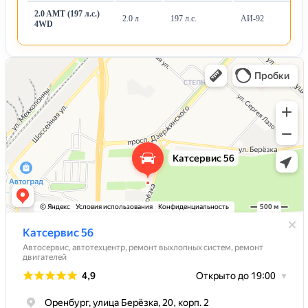
2.0 AMT (197 л.с.)
2.0 л
197 л.с.
АИ-92
Ро
4WD