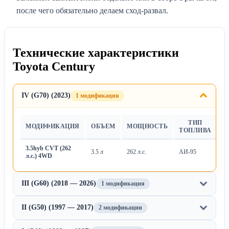
после чего обязательно делаем сход-развал.
Технические характеристики
Toyota Century
IV (G70) (2023)
1 модификация
ТИП
МОДИФИКАЦИЯ
ОБЪЕМ
МОЩНОСТЬ
Т
ТОПЛИВА
3.5hyb CVT (262
3.5 л
262 л.с.
АИ-95
Ва
л.с.) 4WD
III (G60) (2018 — 2026)
1 модификация
II (G50) (1997 — 2017)
2 модификации