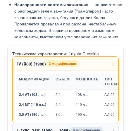
Неисправности системы зажигания
— на двигателях
с распределителем зажигания (трамблёром) часто
изнашиваются крышка, бегунок и датчик Холла.
Проявляется провалами при разгоне, нестабильным
холостым ходом. В сервисе проверяем и заменяем
компоненты, выставляем угол опережения зажигания.
Технические характеристики Toyota Cressida
IV (X80) (1988)
3 модификации
МОДИФИКАЦИЯ
ОБЪЕМ
МОЩНОСТЬ
ТИП
ТОПЛИВА
2.4 AT (108 л.с.)
2.4 л
108 л.с.
АИ-92
А
2.4 MT (110 л.с.)
2.4 л
110 л.с.
АИ-92
М
3.0 AT (190 л.с.)
3.0 л
190 л.с.
АИ-95
А
II (X50, X60) (1980 — 1985)
6 модификаций