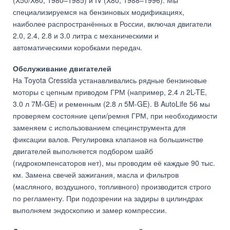
(X50/X60, 1980–1985) и IV (X80, 1988–1996). Мы
специализируемся на бензиновых модификациях,
наиболее распространённых в России, включая двигатели
2.0, 2.4, 2.8 и 3.0 литра с механическими и
автоматическими коробками передач.
Обслуживание двигателей
На Toyota Cressida устанавливались рядные бензиновые
моторы с цепным приводом ГРМ (например, 2.4 л 2L-TE,
3.0 л 7M-GE) и ременным (2.8 л 5M-GE). В AutoLife 56 мы
проверяем состояние цепи/ремня ГРМ, при необходимости
заменяем с использованием специнструмента для
фиксации валов. Регулировка клапанов на большинстве
двигателей выполняется подбором шайб
(гидрокомпенсаторов нет), мы проводим её каждые 90 тыс.
км. Замена свечей зажигания, масла и фильтров
(масляного, воздушного, топливного) производится строго
по регламенту. При подозрении на задиры в цилиндрах
выполняем эндоскопию и замер компрессии.