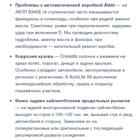
Проблемы с автоматической коробкой Aisin
— на
АКПП A340E (4-ступенчатая) часто изнашиваются
фрикционы и соленоиды, особенно при редкой замене
масла. Симптомы: рывки при переключениях, задержки,
удар при включении D. Мы проводим диагностику
гидроблока, замену масла и фильтра, при
необходимости — капитальный ремонт коробки.
Коррозия кузова
— Cressida склонна к ржавчине на
арках колёс, порогах, днище и задних крыльях.
Особенно страдают автомобили, эксплуатируемые в
регионах с реагентами. В AutoLife 56 выполняем
антикоррозийную обработку, сварку и покраску
поражённых участков.
Износ задних сайлентблоков продольных рычагов
— на задней многорычажной подвеске сайлентблоки
выходят из строя к 100–120 тыс. км, вызывая стук и увод
автомобиля в сторону. Заменяем их на
полиуретановые или оригинальные с последующей
регулировкой развала-схождения.