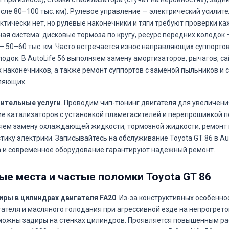
осле 80–100 тыс. км). Рулевое управление — электрический усилите
ктически нет, но рулевые наконечники и тяги требуют проверки каж
ая система: дисковые тормоза по кругу, ресурс передних колодок —
— 50–60 тыс. км. Часто встречается износ направляющих суппортов
лодок. В AutoLife 56 выполняем замену амортизаторов, рычагов, с
 наконечников, а также ремонт суппортов с заменой пыльников и 
ляющих.
ительные услуги
. Проводим чип-тюнинг двигателя для увеличени
е катализаторов с установкой пламегасителей и перепрошивкой п
ем замену охлаждающей жидкости, тормозной жидкости, ремонт
тику электрики. Записывайтесь на обслуживание Toyota GT 86 в Au
 и современное оборудование гарантируют надежный ремонт.
ые места и частые поломки Toyota GT 86
иры в цилиндрах двигателя FA20
. Из-за конструктивных особенно
ателя и масляного голодания при агрессивной езде на непрогрет
можны задиры на стенках цилиндров. Проявляется повышенным р