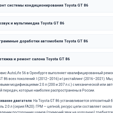
онт системы кондиционирования Toyota GT 86
озвук и мультимедиа Toyota GT 86
граммные доработки автомобиля Toyota GT 86
етяжка и ремонт салона Toyota GT 86
вис AutoLife 56 в Оренбурге выполняет квалифицированный ремо
GT 86 всех поколений: I (2012–2016) и I рестайлинг (2016–2021). Мы
выми модификациями 2.0 л (200 и 207 л.с.) с механической или ав
й передач, которые наиболее распространены в России.
ивание двигателя
. На Toyota GT 86 устанавливается оппозитный 
ль 2.0 л (серия FA20). ГРМ — цепной, ресурс цепи составляет около 
влении посторонних шумов (гремучий звук на холодную) требуется