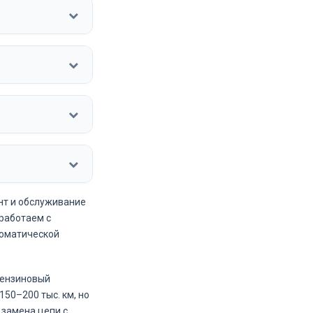
нт и обслуживание
 работаем с
томатической
бензиновый
150–200 тыс. км, но
 замена цепи с