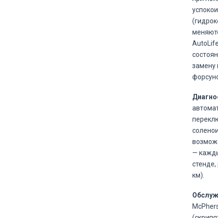
успокои
(гидрок
меняютс
AutoLif
состоян
замену 
форсуно
Диагно
автомат
переклю
соленои
возможе
— кажды
стенде,
км).
Обслуж
McPhers
(скрипя