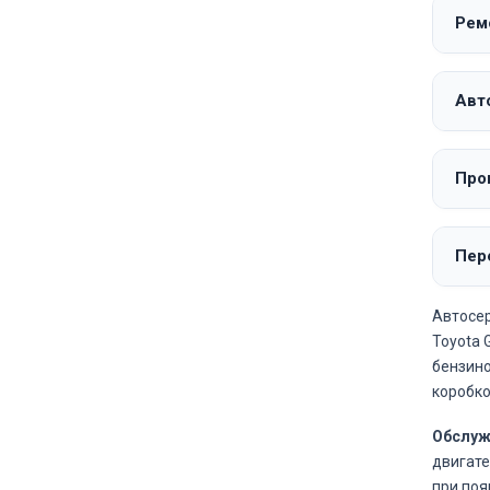
Рем
Авт
Про
Пер
Автосер
Toyota 
бензино
коробко
Обслуж
двигате
при поя