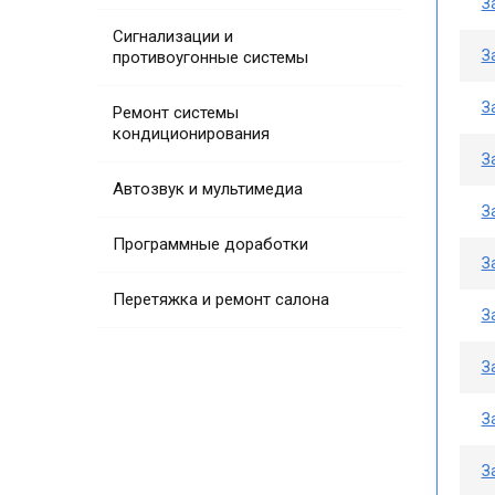
З
Сигнализации и
З
противоугонные системы
З
Ремонт системы
кондиционирования
З
Автозвук и мультимедиа
З
Программные доработки
З
Перетяжка и ремонт салона
З
З
З
З