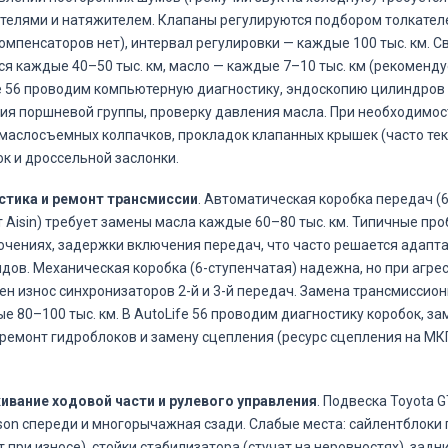
телями и натяжителем. Клапаны регулируются подбором толкател
омпенсаторов нет), интервал регулировки — каждые 100 тыс. км. 
я каждые 40–50 тыс. км, масло — каждые 7–10 тыс. км (рекомендуе
e 56 проводим компьютерную диагностику, эндоскопию цилиндров
ия поршневой группы, проверку давления масла. При необходимо
маслосъемных колпачков, прокладок клапанных крышек (часто теку
к и дроссельной заслонки.
стика и ремонт трансмиссии
. Автоматическая коробка передач (
 Aisin) требует замены масла каждые 60–80 тыс. км. Типичные пр
чениях, задержки включения передач, что часто решается адапт
дов. Механическая коробка (6-ступенчатая) надежна, но при агре
н износ синхронизаторов 2-й и 3-й передач. Замена трансмиссио
е 80–100 тыс. км. В AutoLife 56 проводим диагностику коробок, за
 ремонт гидроблоков и замену сцепления (ресурс сцепления на МК
ивание ходовой части и рулевого управления
. Подвеска Toyota G
on спереди и многорычажная сзади. Слабые места: сайлентблоки
т при износе), стойки стабилизатора (стучат на неровностях), зад