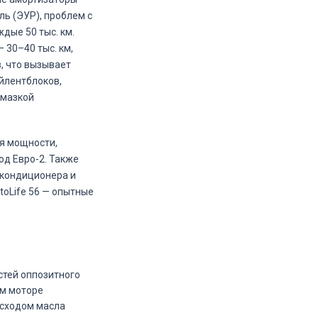
ль (ЭУР), проблем с
дые 50 тыс. км.
 30–40 тыс. км,
, что вызывает
айлентблоков,
смазкой
я мощности,
од Евро-2. Также
 кондиционера и
toLife 56 — опытные
стей оппозитного
ом моторе
асходом масла