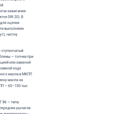
ей
Свечи зажигания
тся 0W-20). В
 для оценки
сти выполняем
т), чистку
6-ступенчатый
облемы — толчки при
ацией или заменой
ссивной езде
нного масла в МКПП
мену масла на
ПП — 60–100 тыс.
T 86 — типа
 передних рычагов
ние амортизаторы