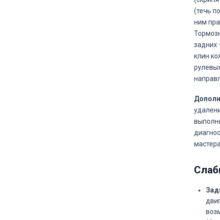
(течь п
ним пра
Тормозн
задних 
клин ко
рулевых
направ
Дополн
удалени
выполня
диагнос
мастера
Слаб
Зад
двиг
воз