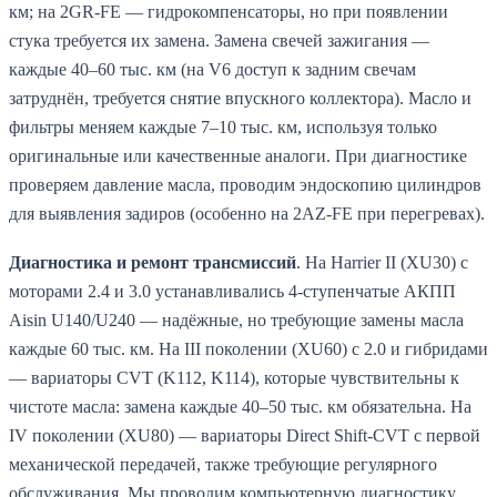
км; на 2GR-FE — гидрокомпенсаторы, но при появлении
стука требуется их замена. Замена свечей зажигания —
каждые 40–60 тыс. км (на V6 доступ к задним свечам
затруднён, требуется снятие впускного коллектора). Масло и
фильтры меняем каждые 7–10 тыс. км, используя только
оригинальные или качественные аналоги. При диагностике
проверяем давление масла, проводим эндоскопию цилиндров
для выявления задиров (особенно на 2AZ-FE при перегревах).
Диагностика и ремонт трансмиссий
. На Harrier II (XU30) с
моторами 2.4 и 3.0 устанавливались 4-ступенчатые АКПП
Aisin U140/U240 — надёжные, но требующие замены масла
каждые 60 тыс. км. На III поколении (XU60) с 2.0 и гибридами
— вариаторы CVT (K112, K114), которые чувствительны к
чистоте масла: замена каждые 40–50 тыс. км обязательна. На
IV поколении (XU80) — вариаторы Direct Shift-CVT с первой
механической передачей, также требующие регулярного
обслуживания. Мы проводим компьютерную диагностику