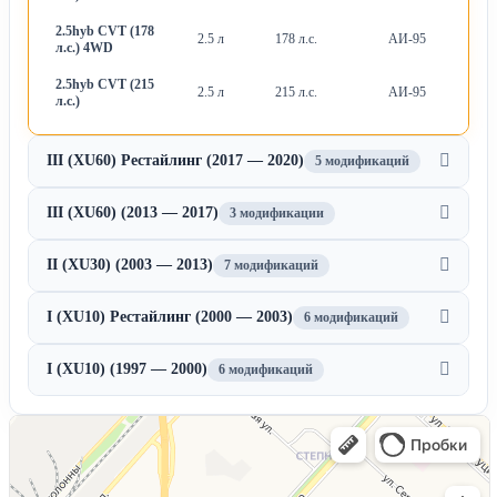
2.5hyb CVT (178
2.5 л
178 л.с.
АИ-95
Ва
л.с.) 4WD
2.5hyb CVT (215
2.5 л
215 л.с.
АИ-95
Ва
л.с.)
III (XU60) Рестайлинг (2017 — 2020)
5 модификаций
III (XU60) (2013 — 2017)
3 модификации
II (XU30) (2003 — 2013)
7 модификаций
I (XU10) Рестайлинг (2000 — 2003)
6 модификаций
I (XU10) (1997 — 2000)
6 модификаций