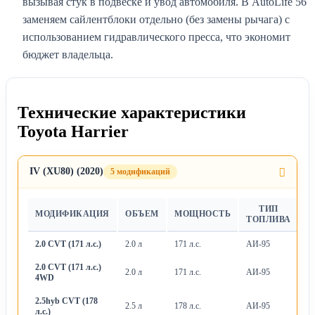
вызывая стук в подвеске и увод автомобиля. В AutoLife 56
заменяем сайлентблоки отдельно (без замены рычага) с
использованием гидравлического пресса, что экономит
бюджет владельца.
Технические характеристики
Toyota Harrier
IV (XU80) (2020)
5 модификаций
ТИП
МОДИФИКАЦИЯ
ОБЪЕМ
МОЩНОСТЬ
Т
ТОПЛИВА
2.0 CVT (171 л.с.)
2.0 л
171 л.с.
АИ-95
Ва
2.0 CVT (171 л.с.)
2.0 л
171 л.с.
АИ-95
Ва
4WD
2.5hyb CVT (178
2.5 л
178 л.с.
АИ-95
Ва
л.с.)