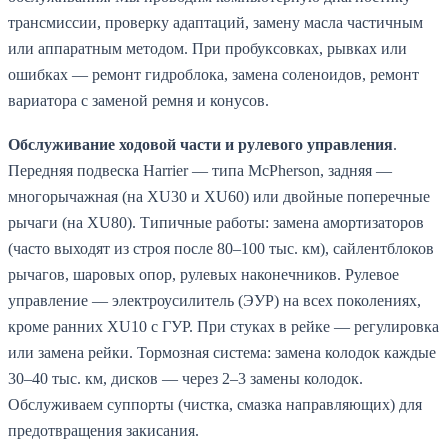
трансмиссии, проверку адаптаций, замену масла частичным
или аппаратным методом. При пробуксовках, рывках или
ошибках — ремонт гидроблока, замена соленоидов, ремонт
вариатора с заменой ремня и конусов.
Обслуживание ходовой части и рулевого управления
.
Передняя подвеска Harrier — типа McPherson, задняя —
многорычажная (на XU30 и XU60) или двойные поперечные
рычаги (на XU80). Типичные работы: замена амортизаторов
(часто выходят из строя после 80–100 тыс. км), сайлентблоков
рычагов, шаровых опор, рулевых наконечников. Рулевое
управление — электроусилитель (ЭУР) на всех поколениях,
кроме ранних XU10 с ГУР. При стуках в рейке — регулировка
или замена рейки. Тормозная система: замена колодок каждые
30–40 тыс. км, дисков — через 2–3 замены колодок.
Обслуживаем суппорты (чистка, смазка направляющих) для
предотвращения закисания.