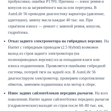
пробуксовки, ошибки P17F0. Причина — износ ремня и
конусов из-за загрязнённого масла или перегрева. В
AutoLife 56 проводим диагностику вариатора (давление,
адаптации), замену масла каждые 40 тыс. км. При
серьёзном износе — ремонт с заменой ремня, конусов,
гидроблока.
Отказ заднего электромотора на гибридных версиях
. На
Harrier с гибридным приводом (2.5 Hybrid) возможен
выход из строя заднего электромотора (на
полноприводных версиях) из-за попадания влаги или
износа подшипников. Проявляется ошибками гибридной
системы, потерей тяги на задней оси. В AutoLife 56
диагностируем электромотор, проверяем сопротивление
обмоток, заменяем подшипники или мотор в сборе.
Износ задних сайлентблоков передних рычагов
. На всех
поколениях Harrier задние сайлентблоки передних рычагов
(гидравлические) выходят из строя после 60–80 тыс. км,