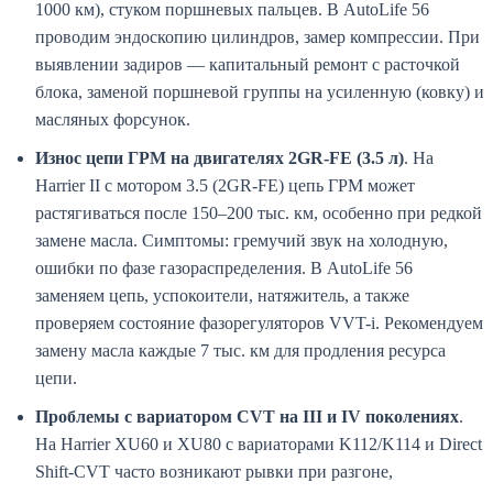
1000 км), стуком поршневых пальцев. В AutoLife 56
проводим эндоскопию цилиндров, замер компрессии. При
выявлении задиров — капитальный ремонт с расточкой
блока, заменой поршневой группы на усиленную (ковку) и
масляных форсунок.
Износ цепи ГРМ на двигателях 2GR-FE (3.5 л)
. На
Harrier II с мотором 3.5 (2GR-FE) цепь ГРМ может
растягиваться после 150–200 тыс. км, особенно при редкой
замене масла. Симптомы: гремучий звук на холодную,
ошибки по фазе газораспределения. В AutoLife 56
заменяем цепь, успокоители, натяжитель, а также
проверяем состояние фазорегуляторов VVT-i. Рекомендуем
замену масла каждые 7 тыс. км для продления ресурса
цепи.
Проблемы с вариатором CVT на III и IV поколениях
.
На Harrier XU60 и XU80 с вариаторами K112/K114 и Direct
Shift-CVT часто возникают рывки при разгоне,