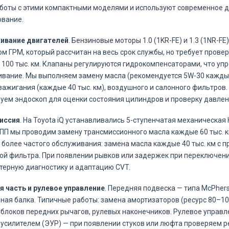
боты с этими компактными моделями и используют современное 
вание.
ивание двигателей
. Бензиновые моторы 1.0 (1KR-FE) и 1.3 (1NR-
м ГРМ, который рассчитан на весь срок службы, но требует прове
100 тыс. км. Клапаны регулируются гидрокомпенсаторами, что уп
вание. Мы выполняем замену масла (рекомендуется 5W-30 каждые 
зажигания (каждые 40 тыс. км), воздушного и салонного фильтров.
уем эндоскоп для оценки состояния цилиндров и проверку давлен
иссия
. На Toyota iQ устанавливались 5-ступенчатая механическая 
П мы проводим замену трансмиссионного масла каждые 60 тыс. к
 более частого обслуживания: замена масла каждые 40 тыс. км с 
ой фильтра. При появлении рывков или задержек при переключен
ерную диагностику и адаптацию CVT.
 часть и рулевое управление
. Передняя подвеска — типа McPhers
ная балка. Типичные работы: замена амортизаторов (ресурс 80–100
блоков передних рычагов, рулевых наконечников. Рулевое управл
усилителем (ЭУР) — при появлении стуков или люфта проверяем ре