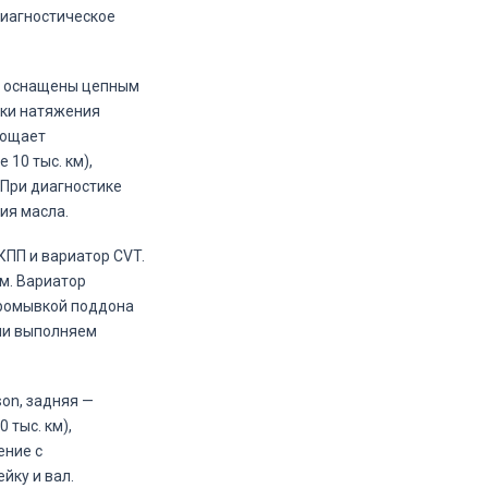
диагностическое
FE) оснащены цепным
рки натяжения
рощает
10 тыс. км),
 При диагностике
ия масла.
КПП и вариатор CVT.
м. Вариатор
промывкой поддона
ии выполняем
on, задняя —
 тыс. км),
ение с
йку и вал.