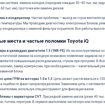
ая система: замена колодок (передние каждые 30–40 тыс. км, за
60 тыс. км), проточка или замена дисков.
ика и кондиционер
. Частая проблема — выход из строя вентилято
 температуры. Мы проводим диагностику электронных блоков, рем
у кондиционера с заменой фильтра-осушителя. Все работы выполн
ые места и частые поломки Toyota iQ
иры в цилиндрах двигателя 1.3 (1NR-FE)
. Из-за конструктивных о
остаточной смазки на холодную возможно появление задиров на с
вляется повышенным расходом масла, стуком при прогреве. В Aut
скопию, замер компрессии, при необходимости — капитальный рем
заменой блока.
с цепи ГРМ на моторах 1.0 и 1.3
. Цепь может растягиваться к 150
и ошибки по фазе газораспределения. Заменяем цепь с натяжите
коителями, используя специнструмент для фиксации валов.
блемы с вариатором CVT
. При редкой замене масла (реже 40 тыс
и, толчки, перегрев. В сервисе выполняем частичную или полную 