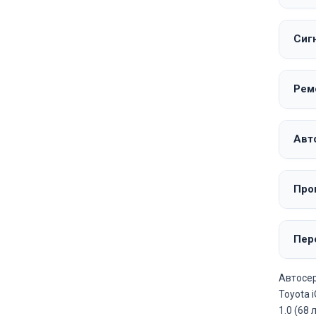
Сиг
Рем
Авто
Про
Пере
Автосер
Toyota 
1.0 (68