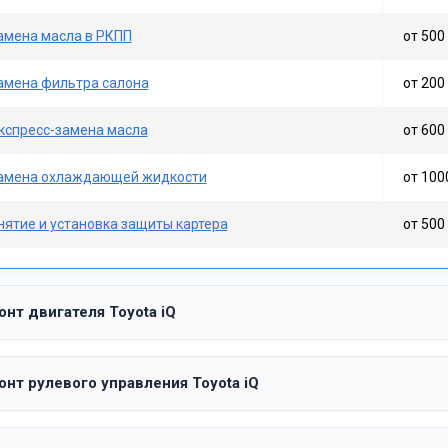
амена масла в РКПП
от 500 
амена фильтра салона
от 200 
кспресс-замена масла
от 600 
амена охлаждающей жидкости
от 100
нятие и установка защиты картера
от 500 
нт двигателя Toyota iQ
нт рулевого управления Toyota iQ