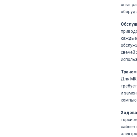
опыт ра
оборудо
Обслуж
приводо
каждые 
обслужи
свечей 
использ
Трансм
Для МКП
требует
и замен
компьют
Ходовая
торсион
сайлент
электро