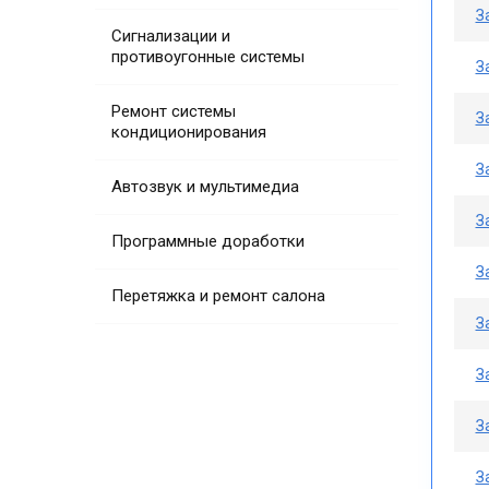
З
Сигнализации и
противоугонные системы
З
Ремонт системы
З
кондиционирования
З
Автозвук и мультимедиа
З
Программные доработки
З
Перетяжка и ремонт салона
З
З
З
З