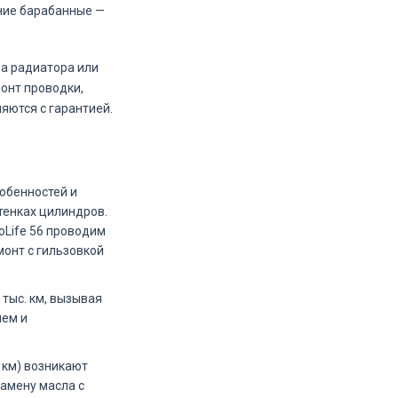
дние барабанные —
ра радиатора или
онт проводки,
яются с гарантией.
собенностей и
тенках цилиндров.
oLife 56 проводим
онт с гильзовкой
 тыс. км, вызывая
лем и
. км) возникают
замену масла с