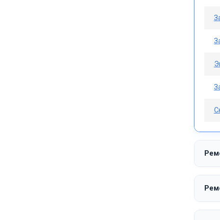
З
З
Э
З
С
Ремо
Ремо