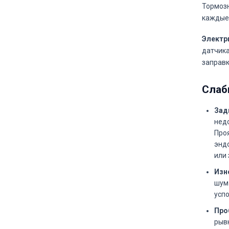
Тормозн
каждые 
Электр
датчика
заправк
Слаб
Зад
нед
Проя
эндо
или 
Изно
шум 
успо
Про
рывк