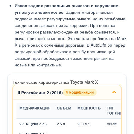
Износ задних развальных рычагов и нарушение
углов установки колес.
Задняя многорычажная
подвеска имеет регулируемые рычаги, но их резьбовые
соединения закисают из-за коррозии. При попытке
регулировки развала/схождения резьба срывается, и
рычаг приходится менять. Это частая проблема на Mark
X в регионах с солеными дорогами. В AutoLife 56 перед
регулировкой обрабатываем резьбу проникающей
смазкой, при необходимости заменяем рычаги на
новые или контрактные.
Технические характеристики Toyota Mark X
II Рестайлинг 2 (2016)
4 модификации
МОДИФИКАЦИЯ
ОБЪЕМ
МОЩНОСТЬ
ТИП
ТОПЛИВА
2.5 AT (203 л.с.)
2.5 л
203 л.с.
АИ-95
А