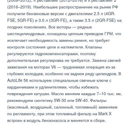
(2009–2012), II рестайлинг (2012–2016) и II рестайлинг 2
(2016–2019). Наибольшее распространение на рынке РФ
получили бензиновые версии с двигателями 2.5 л (4GR-
FSE, 5GR-FE) и 3.0 л (3GR-FE), а также 3.5 л (2GR-FSE) на
поздних поколениях. Все моторы — рядные
шестицилиндровые, оснащены цепным приводом ГРМ, что
исключает необходимость замены ремня, но требует
контроля состояния цепи и натяжителя. Клапаны
регулируются гидрокомпенсаторами, поэтому
дополнительная регулировка не требуется. Замена свечей
зажигания на моторах V6 — трудоемкая операция из-за
глубоких колодцев, особенно на заднем ряду цилиндров. В
AutoLife 56 используем специальные свечные ключи с
карданчиками и удлинителями, чтобы избежать
повреждения катушек. Масло меняем каждые 7–10 тыс. км,
рекомендуем синтетику 5W-30 или 5W-40. Фильтры
(масляный, воздушный, салонный, топливный) заменяем
по регламенту, при этом топливный фильтр на Mark X
встроен в модуль бензонасоса и меняется в сборе.