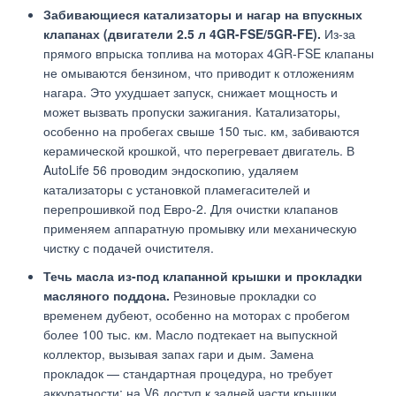
Забивающиеся катализаторы и нагар на впускных
клапанах (двигатели 2.5 л 4GR-FSE/5GR-FE).
Из-за
прямого впрыска топлива на моторах 4GR-FSE клапаны
не омываются бензином, что приводит к отложениям
нагара. Это ухудшает запуск, снижает мощность и
может вызвать пропуски зажигания. Катализаторы,
особенно на пробегах свыше 150 тыс. км, забиваются
керамической крошкой, что перегревает двигатель. В
AutoLife 56 проводим эндоскопию, удаляем
катализаторы с установкой пламегасителей и
перепрошивкой под Евро-2. Для очистки клапанов
применяем аппаратную промывку или механическую
чистку с подачей очистителя.
Течь масла из-под клапанной крышки и прокладки
масляного поддона.
Резиновые прокладки со
временем дубеют, особенно на моторах с пробегом
более 100 тыс. км. Масло подтекает на выпускной
коллектор, вызывая запах гари и дым. Замена
прокладок — стандартная процедура, но требует
аккуратности: на V6 доступ к задней части крышки