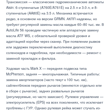
Трансмиссия — классические гидромеханические автоматы
Aisin: 6-ступенчатые (A760E/A761E) на 2.5 л и 3.0 л, и 8-
ступенчатые (AA80E) на 3.5 л. Механика встречается
редко, в основном на версии GRMN. АКПП надежны, но
требуют регулярной замены масла каждые 60–80 тыс. км. В
AutoLife 56 проводим частичную или аппаратную замену
масла ATF WS, с обязательной проверкой уровня и
адаптацией коробки через сканер. При появлении рывков
или задержек переключений выполняем диагностику
соленоидов и гидроблока, при необходимости — ремонт с
заменой прокладок и фильтра.
Ходовая часть Mark X — передняя подвеска типа
McPherson, задняя — многорычажная. Типичные работы:
замена амортизаторов (часто текут к 100 тыс. км),
сайлентблоков передних рычагов (меняются отдельно или
в сборе с рычагом), задних развальных рычагов
(регулируемые, но часто закисают). Рулевое управление —
электроусилитель (EPS) на всех поколениях, что исключает
проблемы с ГУР. Однако рулевая рейка может стучать из-