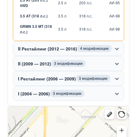
2.5 AT (203 л.с.)
2.5 л
203 л.с.
АИ-95
А
4WD
3.5 AT (318 л.с.)
3.5 л
318 л.с.
АИ-98
А
GRMN 3.5 MT (318
3.5 л
318 л.с.
АИ-98
М
л.с.)
II Рестайлинг (2012 — 2016)
4 модификации
II (2009 — 2012)
3 модификации
I Рестайлинг (2006 — 2009)
3 модификации
I (2004 — 2006)
3 модификации