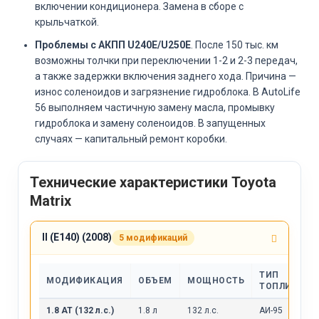
включении кондиционера. Замена в сборе с
крыльчаткой.
Проблемы с АКПП U240E/U250E
. После 150 тыс. км
возможны толчки при переключении 1-2 и 2-3 передач,
а также задержки включения заднего хода. Причина —
износ соленоидов и загрязнение гидроблока. В AutoLife
56 выполняем частичную замену масла, промывку
гидроблока и замену соленоидов. В запущенных
случаях — капитальный ремонт коробки.
Технические характеристики Toyota
Matrix
II (E140) (2008)
5 модификаций
ТИП
МОДИФИКАЦИЯ
ОБЪЕМ
МОЩНОСТЬ
ТОПЛИВА
1.8 AT (132 л.с.)
1.8 л
132 л.с.
АИ-95