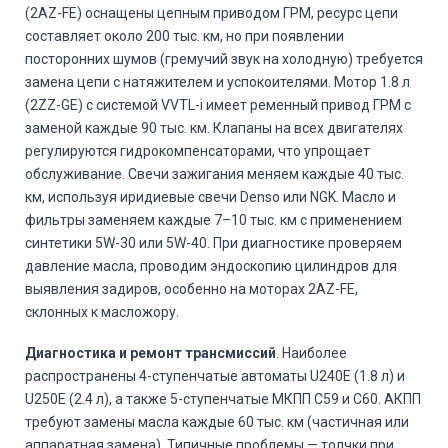
(2AZ-FE) оснащены цепным приводом ГРМ, ресурс цепи
составляет около 200 тыс. км, но при появлении
посторонних шумов (гремучий звук на холодную) требуется
замена цепи с натяжителем и успокоителями. Мотор 1.8 л
(2ZZ-GE) с системой VVTL-i имеет ременный привод ГРМ с
заменой каждые 90 тыс. км. Клапаны на всех двигателях
регулируются гидрокомпенсаторами, что упрощает
обслуживание. Свечи зажигания меняем каждые 40 тыс.
км, используя иридиевые свечи Denso или NGK. Масло и
фильтры заменяем каждые 7–10 тыс. км с применением
синтетики 5W-30 или 5W-40. При диагностике проверяем
давление масла, проводим эндоскопию цилиндров для
выявления задиров, особенно на моторах 2AZ-FE,
склонных к масложору.
Диагностика и ремонт трансмиссий
. Наиболее
распространены 4-ступенчатые автоматы U240E (1.8 л) и
U250E (2.4 л), а также 5-ступенчатые МКПП C59 и C60. АКПП
требуют замены масла каждые 60 тыс. км (частичная или
аппаратная замена). Типичные проблемы — толчки при