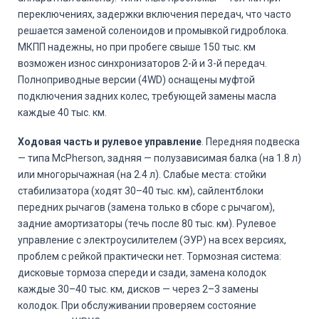
переключениях, задержки включения передач, что часто
решается заменой соленоидов и промывкой гидроблока.
МКПП надежны, но при пробеге свыше 150 тыс. км
возможен износ синхронизаторов 2-й и 3-й передач.
Полноприводные версии (4WD) оснащены муфтой
подключения задних колес, требующей замены масла
каждые 40 тыс. км.
Ходовая часть и рулевое управление
. Передняя подвеска
— типа McPherson, задняя — полузависимая балка (на 1.8 л)
или многорычажная (на 2.4 л). Слабые места: стойки
стабилизатора (ходят 30–40 тыс. км), сайлентблоки
передних рычагов (замена только в сборе с рычагом),
задние амортизаторы (течь после 80 тыс. км). Рулевое
управление с электроусилителем (ЭУР) на всех версиях,
проблем с рейкой практически нет. Тормозная система:
дисковые тормоза спереди и сзади, замена колодок
каждые 30–40 тыс. км, дисков — через 2–3 замены
колодок. При обслуживании проверяем состояние