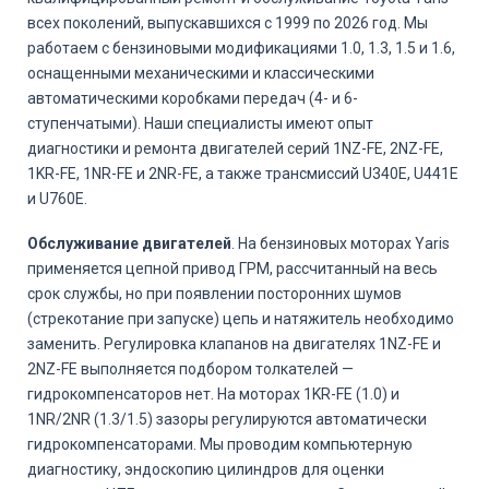
всех поколений, выпускавшихся с 1999 по 2026 год. Мы
работаем с бензиновыми модификациями 1.0, 1.3, 1.5 и 1.6,
оснащенными механическими и классическими
автоматическими коробками передач (4- и 6-
ступенчатыми). Наши специалисты имеют опыт
диагностики и ремонта двигателей серий 1NZ-FE, 2NZ-FE,
1KR-FE, 1NR-FE и 2NR-FE, а также трансмиссий U340E, U441E
и U760E.
Обслуживание двигателей
. На бензиновых моторах Yaris
применяется цепной привод ГРМ, рассчитанный на весь
срок службы, но при появлении посторонних шумов
(стрекотание при запуске) цепь и натяжитель необходимо
заменить. Регулировка клапанов на двигателях 1NZ-FE и
2NZ-FE выполняется подбором толкателей —
гидрокомпенсаторов нет. На моторах 1KR-FE (1.0) и
1NR/2NR (1.3/1.5) зазоры регулируются автоматически
гидрокомпенсаторами. Мы проводим компьютерную
диагностику, эндоскопию цилиндров для оценки