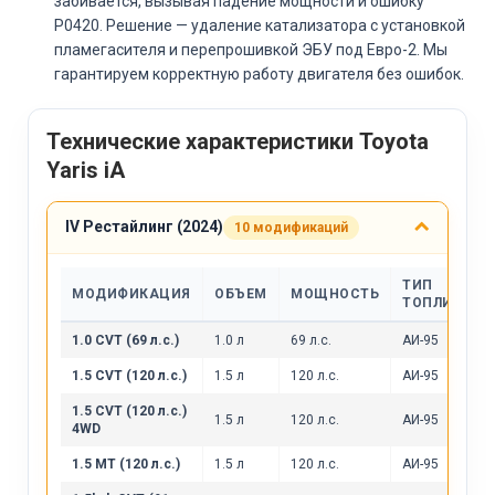
забивается, вызывая падение мощности и ошибку
P0420. Решение — удаление катализатора с установкой
пламегасителя и перепрошивкой ЭБУ под Евро-2. Мы
гарантируем корректную работу двигателя без ошибок.
Технические характеристики Toyota
Yaris iA
IV Рестайлинг (2024)
10 модификаций
ТИП
МОДИФИКАЦИЯ
ОБЪЕМ
МОЩНОСТЬ
ТОПЛИВА
1.0 CVT (69 л.с.)
1.0 л
69 л.с.
АИ-95
1.5 CVT (120 л.с.)
1.5 л
120 л.с.
АИ-95
1.5 CVT (120 л.с.)
1.5 л
120 л.с.
АИ-95
4WD
1.5 MT (120 л.с.)
1.5 л
120 л.с.
АИ-95