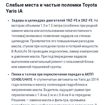
Слабые места и частые поломки Toyota
Yaris iA
Задиры в цилиндрах двигателей 1NZ-FE и 2NZ-FE
. На
моторах объемом 1.3 и 1.5 литра (особенно при редкой
замене масла или использовании некачественного
топлива) возможно появление задиров на стенках
цилиндров. Проявляется это повышенным расходом
масла, стуком при холодном пуске и потерей мощности.
В AutoLife 56 проводим эндоскопию, замер компрессии
и давления масла. При подтверждении задиров
выполняем капитальный ремонт с гильзовкой блока
или заменой поршневой группы.
Пинки и толчки при переключении передач в АКПП
U340E/U441E
. 4-ступенчатые автоматы на Yaris до 2014
года склонны к износу соленоидов гидроблока и
загрязнению масла. Водитель ощущает рывки при
переключении с 1-й на 2-ю и с 3-й на 4-ю передачи.
Решение — замена масла и фильтра, промывка