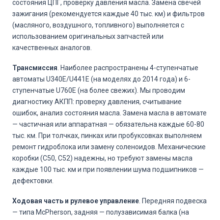
состояния ЦПГ, проверку давления масла. Замена свечей
зажигания (рекомендуется каждые 40 тыс. км) и фильтров
(масляного, воздушного, топливного) выполняется с
использованием оригинальных запчастей или
качественных аналогов.
Трансмиссия
. Наиболее распространены 4-ступенчатые
автоматы U340E/U441E (на моделях до 2014 года) и 6-
ступенчатые U760E (на более свежих). Мы проводим
диагностику АКПП: проверку давления, считывание
ошибок, анализ состояния масла. Замена масла в автомате
— частичная или аппаратная — обязательна каждые 60-80
тыс. км. При толчках, пинках или пробуксовках выполняем
ремонт гидроблока или замену соленоидов. Механические
коробки (C50, C52) надежны, но требуют замены масла
каждые 100 тыс. км и при появлении шума подшипников —
дефектовки.
Ходовая часть и рулевое управление
. Передняя подвеска
— типа McPherson, задняя — полузависимая балка (на