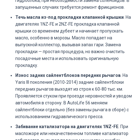
гидроблока, при необходимости замена соленоидов. В
запущенных случаях требуется ремонт фрикционов.
Течь масла из-под прокладки клапанной крышки
. На
двигателях 1NZ-FE и 2NZ-FE прокладка клапанной
крышки со временем дубеет и начинает пропускать
масло, особенно в морозы. Масло попадает на
выпускной коллектор, вызывая запах гари. Замена
прокладки — простая процедура, но важно очистить
посадочные места и использовать оригинальную
прокладку.
Износ задних сайлентблоков передних рычагов
. На
Yaris III поколения (2010-2014) задние сайлентблоки
передних рычагов выходят из строя к 60-80 тыс. км.
Проявляется стуком при проезде неровностей и уводом
автомобиля в сторону. В AutoLife 56 меняем
сайлентблоки отдельно (без замены рычага в сборе) с
использованием гидравлического пресса.
Забивание катализатора на двигателях 1NZ-FE
. При
масложоре или некачественном топливе катализатор