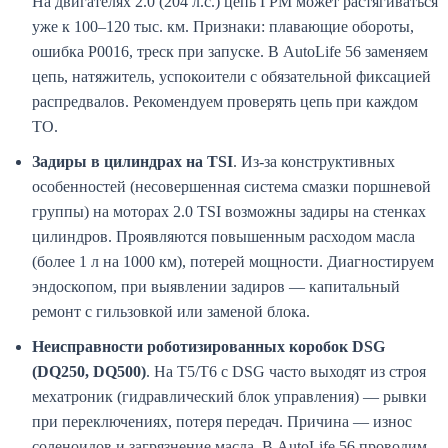
На двигателях 2.0 (204 л.с.) цепь ГРМ может растягиваться
уже к 100–120 тыс. км. Признаки: плавающие обороты,
ошибка P0016, треск при запуске. В AutoLife 56 заменяем
цепь, натяжитель, успокоители с обязательной фиксацией
распредвалов. Рекомендуем проверять цепь при каждом
ТО.
Задиры в цилиндрах на TSI
. Из-за конструктивных
особенностей (несовершенная система смазки поршневой
группы) на моторах 2.0 TSI возможны задиры на стенках
цилиндров. Проявляются повышенным расходом масла
(более 1 л на 1000 км), потерей мощности. Диагностируем
эндоскопом, при выявлении задиров — капитальный
ремонт с гильзовкой или заменой блока.
Неисправности роботизированных коробок DSG
(DQ250, DQ500)
. На T5/T6 с DSG часто выходят из строя
мехатроник (гидравлический блок управления) — рывки
при переключениях, потеря передач. Причина — износ
соленоидов и загрязнение масла. В AutoLife 56 проводим