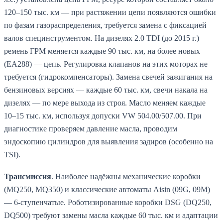
120–150 тыс. км — при растяжении цепи появляются ошибки
по фазам газораспределения, требуется замена с фиксацией
валов специнструментом. На дизелях 2.0 TDI (до 2015 г.)
ремень ГРМ меняется каждые 90 тыс. км, на более новых
(EA288) — цепь. Регулировка клапанов на этих моторах не
требуется (гидрокомпенсаторы). Замена свечей зажигания на
бензиновых версиях — каждые 60 тыс. км, свечи накала на
дизелях — по мере выхода из строя. Масло меняем каждые
10–15 тыс. км, используя допуски VW 504.00/507.00. При
диагностике проверяем давление масла, проводим
эндоскопию цилиндров для выявления задиров (особенно на
TSI).
Трансмиссия
. Наиболее надёжны механические коробки
(MQ250, MQ350) и классические автоматы Aisin (09G, 09M)
— 6-ступенчатые. Роботизированные коробки DSG (DQ250,
DQ500) требуют замены масла каждые 60 тыс. км и адаптации