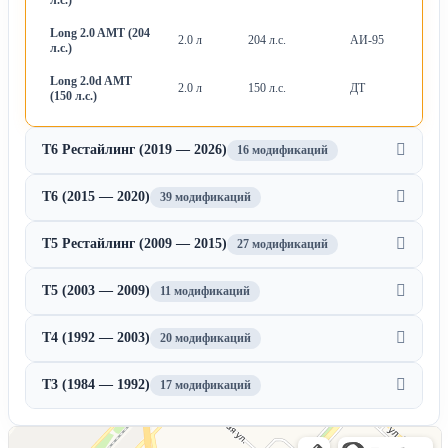
Long 2.0 AMT (204
2.0 л
204 л.с.
АИ-95
Ро
л.с.)
Long 2.0d AMT
2.0 л
150 л.с.
ДТ
Ро
(150 л.с.)
T6 Рестайлинг (2019 — 2026)
16 модификаций
T6 (2015 — 2020)
39 модификаций
T5 Рестайлинг (2009 — 2015)
27 модификаций
T5 (2003 — 2009)
11 модификаций
T4 (1992 — 2003)
20 модификаций
T3 (1984 — 1992)
17 модификаций