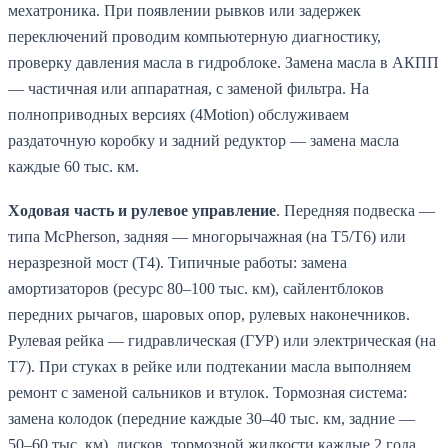
мехатроника. При появлении рывков или задержек
переключений проводим компьютерную диагностику,
проверку давления масла в гидроблоке. Замена масла в АКПП
— частичная или аппаратная, с заменой фильтра. На
полноприводных версиях (4Motion) обслуживаем
раздаточную коробку и задний редуктор — замена масла
каждые 60 тыс. км.
Ходовая часть и рулевое управление
. Передняя подвеска —
типа McPherson, задняя — многорычажная (на T5/T6) или
неразрезной мост (T4). Типичные работы: замена
амортизаторов (ресурс 80–100 тыс. км), сайлентблоков
передних рычагов, шаровых опор, рулевых наконечников.
Рулевая рейка — гидравлическая (ГУР) или электрическая (на
T7). При стуках в рейке или подтекании масла выполняем
ремонт с заменой сальников и втулок. Тормозная система:
замена колодок (передние каждые 30–40 тыс. км, задние —
50–60 тыс. км), дисков, тормозной жидкости каждые 2 года.