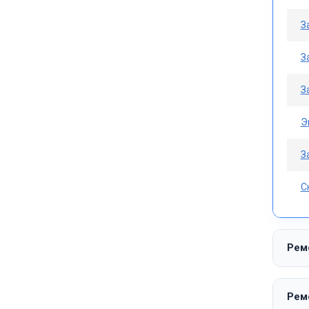
З
З
З
Э
З
С
Рем
Рем