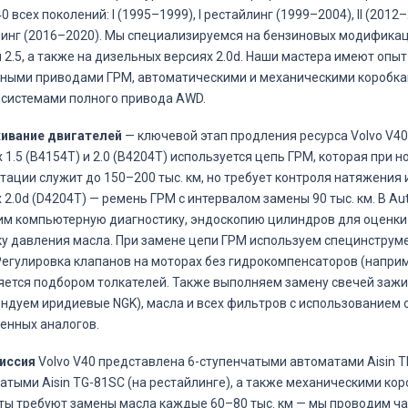
0 всех поколений: I (1995–1999), I рестайлинг (1999–2004), II (2012–2
инг (2016–2020). Мы специализируемся на бензиновых модификаци
0 и 2.5, а также на дизельных версиях 2.0d. Наши мастера имеют оп
ными приводами ГРМ, автоматическими и механическими коробка
 системами полного привода AWD.
ивание двигателей
— ключевой этап продления ресурса Volvo V40
 1.5 (B4154T) и 2.0 (B4204T) используется цепь ГРМ, которая при 
тации служит до 150–200 тыс. км, но требует контроля натяжения и
 2.0d (D4204T) — ремень ГРМ с интервалом замены 90 тыс. км. В Aut
м компьютерную диагностику, эндоскопию цилиндров для оценки 
у давления масла. При замене цепи ГРМ используем специнструм
Регулировка клапанов на моторах без гидрокомпенсаторов (наприме
ется подбором толкателей. Также выполняем замену свечей заж
ндуем иридиевые NGK), масла и всех фильтров с использованием 
енных аналогов.
иссия
Volvo V40 представлена 6-ступенчатыми автоматами Aisin TF-
атыми Aisin TG-81SC (на рестайлинге), а также механическими ко
ы требуют замены масла каждые 60–80 тыс. км — мы проводим ч