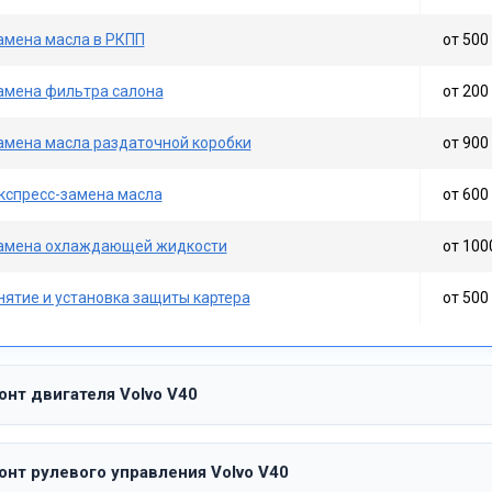
амена масла в РКПП
от 500 
амена фильтра салона
от 200 
амена масла раздаточной коробки
от 900 
кспресс-замена масла
от 600 
амена охлаждающей жидкости
от 100
нятие и установка защиты картера
от 500 
онт двигателя Volvo V40
онт рулевого управления Volvo V40