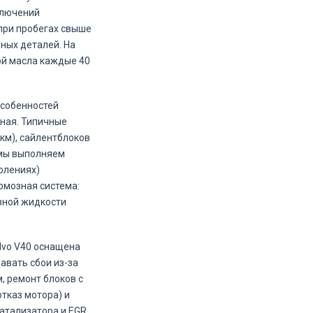
ключений
при пробегах свыше
ных деталей. На
ой масла каждые 40
особенностей
ная. Типичные
 км), сайлентблоков
 мы выполняем
олениях)
рмозная система:
озной жидкости
lvo V40 оснащена
давать сбои из-за
, ремонт блоков с
тказ мотора) и
атализатора и EGR