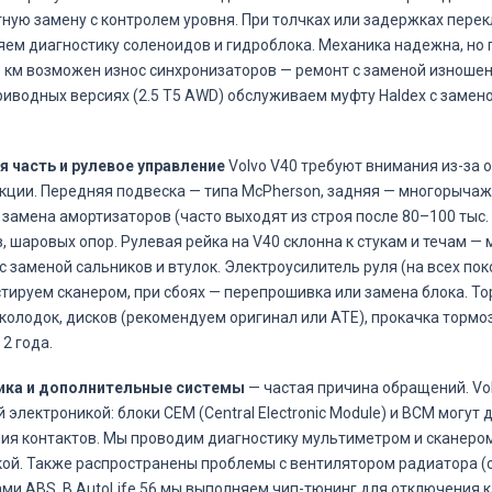
ную замену с контролем уровня. При толчках или задержках пере
ем диагностику соленоидов и гидроблока. Механика надежна, но 
. км возможен износ синхронизаторов — ремонт с заменой изношен
иводных версиях (2.5 T5 AWD) обслуживаем муфту Haldex с замен
 часть и рулевое управление
Volvo V40 требуют внимания из-за 
кции. Передняя подвеска — типа McPherson, задняя — многорычаж
 замена амортизаторов (часто выходят из строя после 80–100 тыс.
, шаровых опор. Рулевая рейка на V40 склонна к стукам и течам —
с заменой сальников и втулок. Электроусилитель руля (на всех пок
тируем сканером, при сбоях — перепрошивка или замена блока. То
колодок, дисков (рекомендуем оригинал или ATE), прокачка торм
2 года.
ика и дополнительные системы
— частая причина обращений. Vo
 электроникой: блоки CEM (Central Electronic Module) и BCM могут 
ия контактов. Мы проводим диагностику мультиметром и сканером
ой. Также распространены проблемы с вентилятором радиатора (о
ми ABS. В AutoLife 56 мы выполняем чип-тюнинг для отключения к