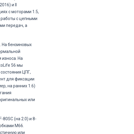
016) и II
ях с моторами 1.5,
ыт работы с цепными
ми передач, а
. На бензиновых
нормальной
 износа. На
oLife 56 мы
состояния ЦПГ,
ент для фиксации
р, на ранних 1.6)
игания
оригинальных или
80SC (на 2.0) и 8-
робками M66.
астичную или