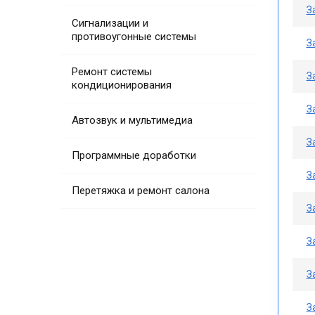
З
Сигнализации и
противоугонные системы
З
Ремонт системы
З
кондиционирования
З
Автозвук и мультимедиа
З
Программные доработки
З
Перетяжка и ремонт салона
З
З
З
З