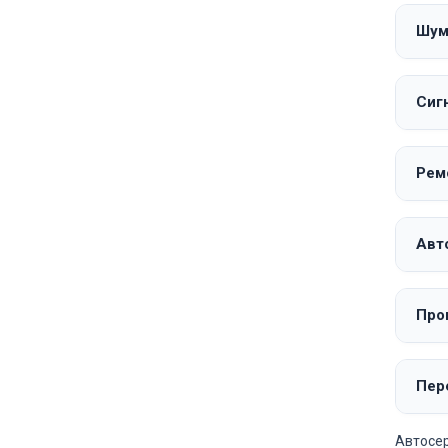
Шум
Сиг
Рем
Авт
Про
Пер
Автосер