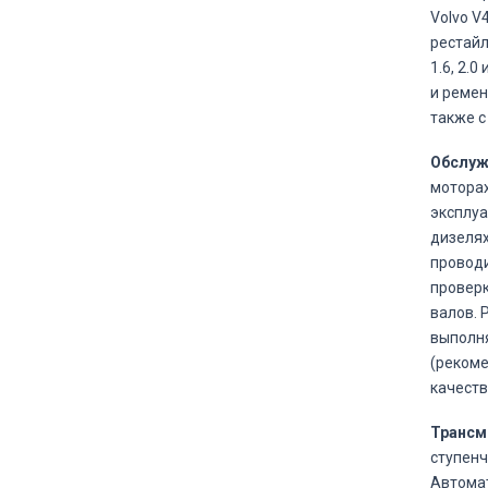
Volvo V4
рестайл
1.6, 2.
и ремен
также с
Обслуж
моторах
эксплуа
дизелях
проводи
проверк
валов. 
выполня
(рекоме
качеств
Трансм
ступенч
Автомат