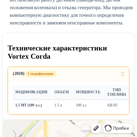
положения коленвала) и отказы генератора. Мы проводим
компьютерную диагностику для точного определения
неисправности и заменяем неисправные компоненты.
Технические характеристики
Vortex Corda
(2010)
1 модификация
ТИП
МОДИФИКАЦИЯ
ОБЪЕМ
МОЩНОСТЬ
Т
ТОПЛИВА
1.5 MT (109 л.с.)
1.5 л
109 л.с.
АИ-95
М