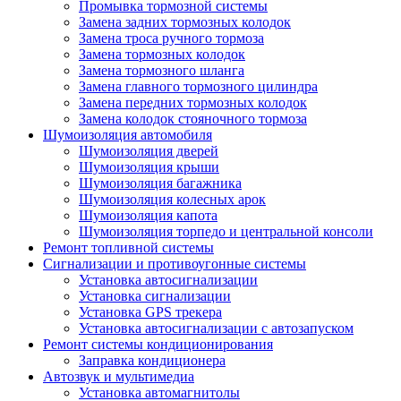
Промывка тормозной системы
Замена задних тормозных колодок
Замена троса ручного тормоза
Замена тормозных колодок
Замена тормозного шланга
Замена главного тормозного цилиндра
Замена передних тормозных колодок
Замена колодок стояночного тормоза
Шумоизоляция автомобиля
Шумоизоляция дверей
Шумоизоляция крыши
Шумоизоляция багажника
Шумоизоляция колесных арок
Шумоизоляция капота
Шумоизоляция торпедо и центральной консоли
Ремонт топливной системы
Сигнализации и противоугонные системы
Установка автосигнализации
Установка сигнализации
Установка GPS трекера
Установка автосигнализации с автозапуском
Ремонт системы кондиционирования
Заправка кондиционера
Автозвук и мультимедиа
Установка автомагнитолы