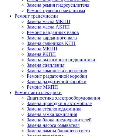
Замена ремня гидроусилителя
Ремонт рулевого механизма
Ремонт трансмиссии
Замена масла МКПП
Замена масла АКПП
Ремонт карданных валов
Замена карданного вала
Замена сальников КПП
Замена МКПП
Замена РКПП
Замена выжимного подшипника
Замена сцепления
Замена комплекта сцепления
Ремонт раздаточной коробки
Замена раздаточной коробки
Ремонт МКПП
Ремонт автоэлектрики
Диагностика электрооборудования
Замена проводки в автомобиле
Замена стеклоподъемника
Замена замка зажигания
Замена блока предохранителей
Замена насоса омывателя
Замена лампы ближнего света