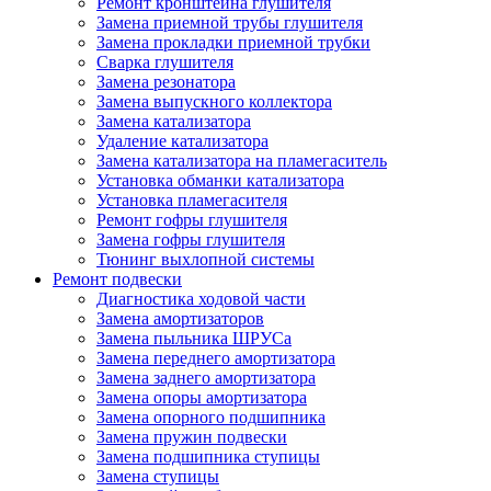
Ремонт кронштейна глушителя
Замена приемной трубы глушителя
Замена прокладки приемной трубки
Сварка глушителя
Замена резонатора
Замена выпускного коллектора
Замена катализатора
Удаление катализатора
Замена катализатора на пламегаситель
Установка обманки катализатора
Установка пламегасителя
Ремонт гофры глушителя
Замена гофры глушителя
Тюнинг выхлопной системы
Ремонт подвески
Диагностика ходовой части
Замена амортизаторов
Замена пыльника ШРУСа
Замена переднего амортизатора
Замена заднего амортизатора
Замена опоры амортизатора
Замена опорного подшипника
Замена пружин подвески
Замена подшипника ступицы
Замена ступицы