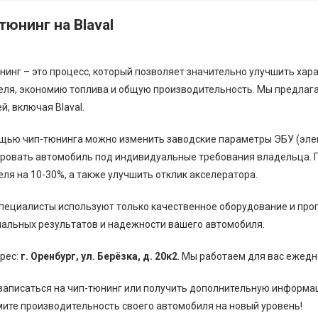
тюнинг на Blaval
нинг – это процесс, который позволяет значительно улучшить ха
еля, экономию топлива и общую производительность. Мы предлаг
й, включая Blaval.
щью чип-тюнинга можно изменить заводские параметры ЭБУ (элек
ровать автомобиль под индивидуальные требования владельца. 
еля на 10-30%, а также улучшить отклик акселератора.
пециалисты используют только качественное оборудование и пр
альных результатов и надежности вашего автомобиля.
рес:
г. Оренбург, ул. Берёзка, д. 20к2
. Мы работаем для вас ежед
записаться на чип-тюнинг или получить дополнительную информаци
ите производительность своего автомобиля на новый уровень!