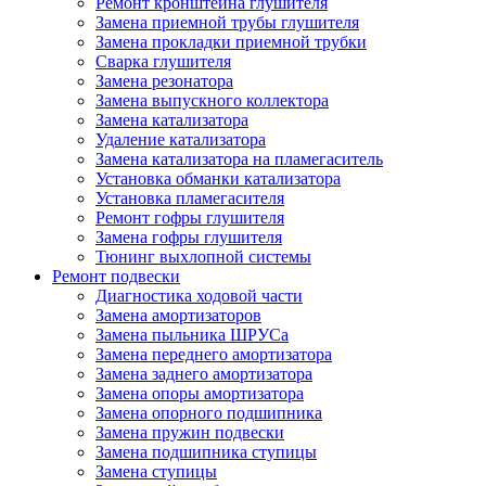
Ремонт кронштейна глушителя
Замена приемной трубы глушителя
Замена прокладки приемной трубки
Сварка глушителя
Замена резонатора
Замена выпускного коллектора
Замена катализатора
Удаление катализатора
Замена катализатора на пламегаситель
Установка обманки катализатора
Установка пламегасителя
Ремонт гофры глушителя
Замена гофры глушителя
Тюнинг выхлопной системы
Ремонт подвески
Диагностика ходовой части
Замена амортизаторов
Замена пыльника ШРУСа
Замена переднего амортизатора
Замена заднего амортизатора
Замена опоры амортизатора
Замена опорного подшипника
Замена пружин подвески
Замена подшипника ступицы
Замена ступицы