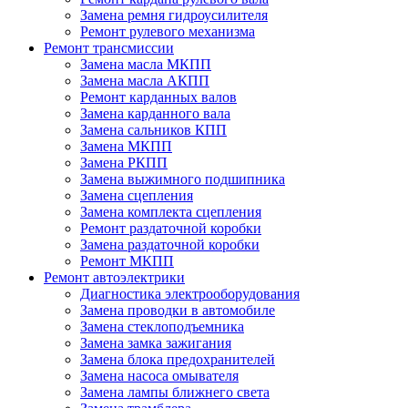
Замена ремня гидроусилителя
Ремонт рулевого механизма
Ремонт трансмиссии
Замена масла МКПП
Замена масла АКПП
Ремонт карданных валов
Замена карданного вала
Замена сальников КПП
Замена МКПП
Замена РКПП
Замена выжимного подшипника
Замена сцепления
Замена комплекта сцепления
Ремонт раздаточной коробки
Замена раздаточной коробки
Ремонт МКПП
Ремонт автоэлектрики
Диагностика электрооборудования
Замена проводки в автомобиле
Замена стеклоподъемника
Замена замка зажигания
Замена блока предохранителей
Замена насоса омывателя
Замена лампы ближнего света