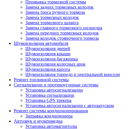
Промывка тормозной системы
Замена задних тормозных колодок
Замена троса ручного тормоза
Замена тормозных колодок
Замена тормозного шланга
Замена главного тормозного цилиндра
Замена передних тормозных колодок
Замена колодок стояночного тормоза
Шумоизоляция автомобиля
Шумоизоляция дверей
Шумоизоляция крыши
Шумоизоляция багажника
Шумоизоляция колесных арок
Шумоизоляция капота
Шумоизоляция торпедо и центральной консоли
Ремонт топливной системы
Сигнализации и противоугонные системы
Установка автосигнализации
Установка сигнализации
Установка GPS трекера
Установка автосигнализации с автозапуском
Ремонт системы кондиционирования
Заправка кондиционера
Автозвук и мультимедиа
Установка автомагнитолы