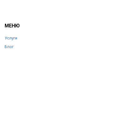
МЕНЮ
Услуги
Блог
Цены
Отзывы
О компании
Контакты
КОНТАКТЫ
+7 (903) 360-20-92
+7 (903) 360-20-84
support@autolife56.ru