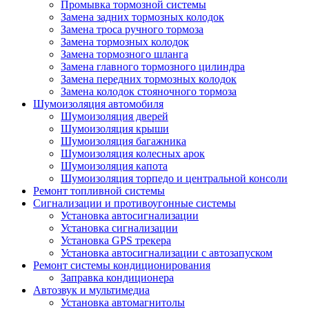
Промывка тормозной системы
Замена задних тормозных колодок
Замена троса ручного тормоза
Замена тормозных колодок
Замена тормозного шланга
Замена главного тормозного цилиндра
Замена передних тормозных колодок
Замена колодок стояночного тормоза
Шумоизоляция автомобиля
Шумоизоляция дверей
Шумоизоляция крыши
Шумоизоляция багажника
Шумоизоляция колесных арок
Шумоизоляция капота
Шумоизоляция торпедо и центральной консоли
Ремонт топливной системы
Сигнализации и противоугонные системы
Установка автосигнализации
Установка сигнализации
Установка GPS трекера
Установка автосигнализации с автозапуском
Ремонт системы кондиционирования
Заправка кондиционера
Автозвук и мультимедиа
Установка автомагнитолы