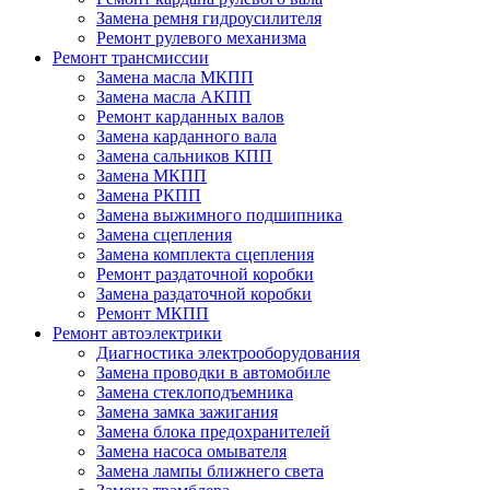
Замена ремня гидроусилителя
Ремонт рулевого механизма
Ремонт трансмиссии
Замена масла МКПП
Замена масла АКПП
Ремонт карданных валов
Замена карданного вала
Замена сальников КПП
Замена МКПП
Замена РКПП
Замена выжимного подшипника
Замена сцепления
Замена комплекта сцепления
Ремонт раздаточной коробки
Замена раздаточной коробки
Ремонт МКПП
Ремонт автоэлектрики
Диагностика электрооборудования
Замена проводки в автомобиле
Замена стеклоподъемника
Замена замка зажигания
Замена блока предохранителей
Замена насоса омывателя
Замена лампы ближнего света