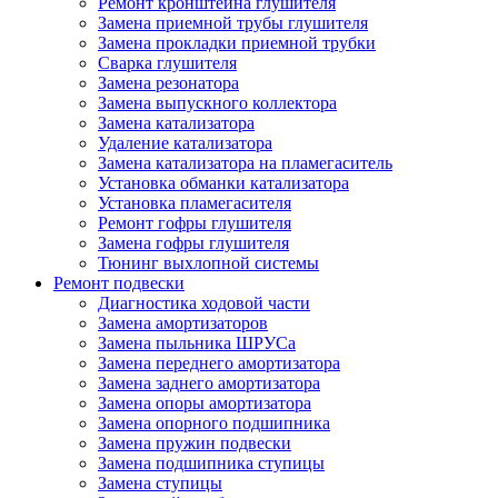
Ремонт кронштейна глушителя
Замена приемной трубы глушителя
Замена прокладки приемной трубки
Сварка глушителя
Замена резонатора
Замена выпускного коллектора
Замена катализатора
Удаление катализатора
Замена катализатора на пламегаситель
Установка обманки катализатора
Установка пламегасителя
Ремонт гофры глушителя
Замена гофры глушителя
Тюнинг выхлопной системы
Ремонт подвески
Диагностика ходовой части
Замена амортизаторов
Замена пыльника ШРУСа
Замена переднего амортизатора
Замена заднего амортизатора
Замена опоры амортизатора
Замена опорного подшипника
Замена пружин подвески
Замена подшипника ступицы
Замена ступицы