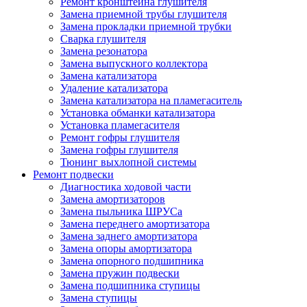
Ремонт кронштейна глушителя
Замена приемной трубы глушителя
Замена прокладки приемной трубки
Сварка глушителя
Замена резонатора
Замена выпускного коллектора
Замена катализатора
Удаление катализатора
Замена катализатора на пламегаситель
Установка обманки катализатора
Установка пламегасителя
Ремонт гофры глушителя
Замена гофры глушителя
Тюнинг выхлопной системы
Ремонт подвески
Диагностика ходовой части
Замена амортизаторов
Замена пыльника ШРУСа
Замена переднего амортизатора
Замена заднего амортизатора
Замена опоры амортизатора
Замена опорного подшипника
Замена пружин подвески
Замена подшипника ступицы
Замена ступицы