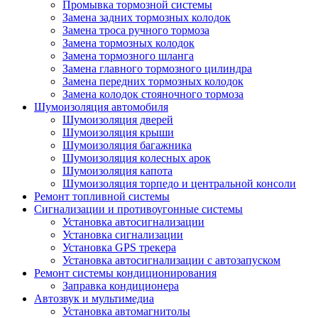
Промывка тормозной системы
Замена задних тормозных колодок
Замена троса ручного тормоза
Замена тормозных колодок
Замена тормозного шланга
Замена главного тормозного цилиндра
Замена передних тормозных колодок
Замена колодок стояночного тормоза
Шумоизоляция автомобиля
Шумоизоляция дверей
Шумоизоляция крыши
Шумоизоляция багажника
Шумоизоляция колесных арок
Шумоизоляция капота
Шумоизоляция торпедо и центральной консоли
Ремонт топливной системы
Сигнализации и противоугонные системы
Установка автосигнализации
Установка сигнализации
Установка GPS трекера
Установка автосигнализации с автозапуском
Ремонт системы кондиционирования
Заправка кондиционера
Автозвук и мультимедиа
Установка автомагнитолы