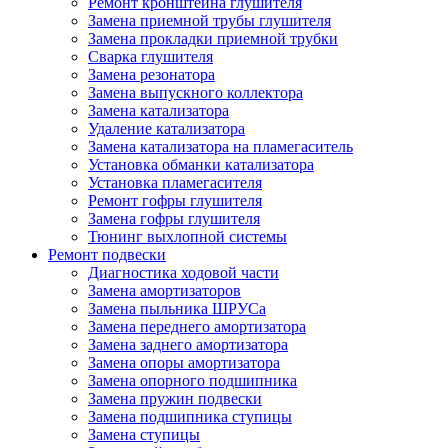
Ремонт кронштейна глушителя
Замена приемной трубы глушителя
Замена прокладки приемной трубки
Сварка глушителя
Замена резонатора
Замена выпускного коллектора
Замена катализатора
Удаление катализатора
Замена катализатора на пламегаситель
Установка обманки катализатора
Установка пламегасителя
Ремонт гофры глушителя
Замена гофры глушителя
Тюнинг выхлопной системы
Ремонт подвески
Диагностика ходовой части
Замена амортизаторов
Замена пыльника ШРУСа
Замена переднего амортизатора
Замена заднего амортизатора
Замена опоры амортизатора
Замена опорного подшипника
Замена пружин подвески
Замена подшипника ступицы
Замена ступицы