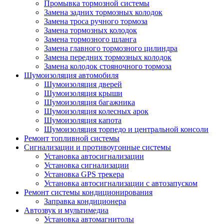
Промывка тормозной системы
Замена задних тормозных колодок
Замена троса ручного тормоза
Замена тормозных колодок
Замена тормозного шланга
Замена главного тормозного цилиндра
Замена передних тормозных колодок
Замена колодок стояночного тормоза
Шумоизоляция автомобиля
Шумоизоляция дверей
Шумоизоляция крыши
Шумоизоляция багажника
Шумоизоляция колесных арок
Шумоизоляция капота
Шумоизоляция торпедо и центральной консоли
Ремонт топливной системы
Сигнализации и противоугонные системы
Установка автосигнализации
Установка сигнализации
Установка GPS трекера
Установка автосигнализации с автозапуском
Ремонт системы кондиционирования
Заправка кондиционера
Автозвук и мультимедиа
Установка автомагнитолы