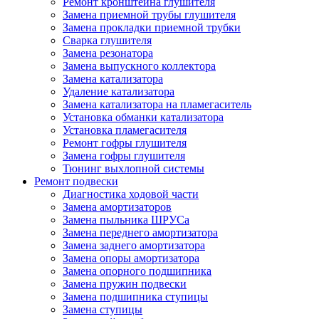
Ремонт кронштейна глушителя
Замена приемной трубы глушителя
Замена прокладки приемной трубки
Сварка глушителя
Замена резонатора
Замена выпускного коллектора
Замена катализатора
Удаление катализатора
Замена катализатора на пламегаситель
Установка обманки катализатора
Установка пламегасителя
Ремонт гофры глушителя
Замена гофры глушителя
Тюнинг выхлопной системы
Ремонт подвески
Диагностика ходовой части
Замена амортизаторов
Замена пыльника ШРУСа
Замена переднего амортизатора
Замена заднего амортизатора
Замена опоры амортизатора
Замена опорного подшипника
Замена пружин подвески
Замена подшипника ступицы
Замена ступицы