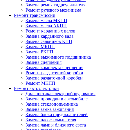
Замена ремня гидроусилителя
Ремонт рулевого механизма
Ремонт трансмиссии
Замена масла МКПП
Замена масла АКПП
Ремонт карданных валов
Замена карданного вала
Замена сальников КПП
Замена МКПП
Замена РКПП
Замена выжимного подшипника
Замена сцепления
Замена комплекта сцепления
Ремонт раздаточной коробки
Замена раздаточной коробки
Ремонт МКПП
Ремонт автоэлектрики
Диагностика электрооборудования
Замена проводки в автомобиле
Замена стеклоподъемника
Замена замка зажигания
Замена блока предохранителей
Замена насоса омывателя
Замена лампы ближнего света