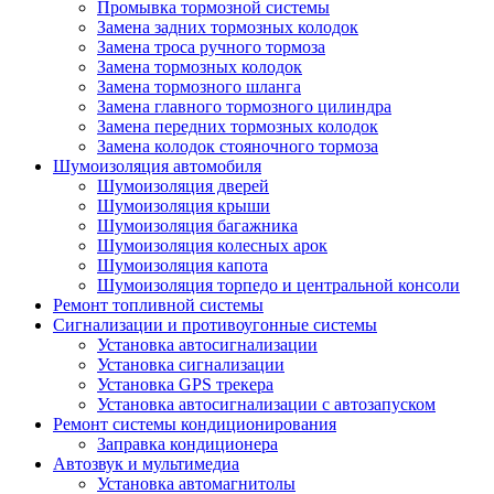
Промывка тормозной системы
Замена задних тормозных колодок
Замена троса ручного тормоза
Замена тормозных колодок
Замена тормозного шланга
Замена главного тормозного цилиндра
Замена передних тормозных колодок
Замена колодок стояночного тормоза
Шумоизоляция автомобиля
Шумоизоляция дверей
Шумоизоляция крыши
Шумоизоляция багажника
Шумоизоляция колесных арок
Шумоизоляция капота
Шумоизоляция торпедо и центральной консоли
Ремонт топливной системы
Сигнализации и противоугонные системы
Установка автосигнализации
Установка сигнализации
Установка GPS трекера
Установка автосигнализации с автозапуском
Ремонт системы кондиционирования
Заправка кондиционера
Автозвук и мультимедиа
Установка автомагнитолы