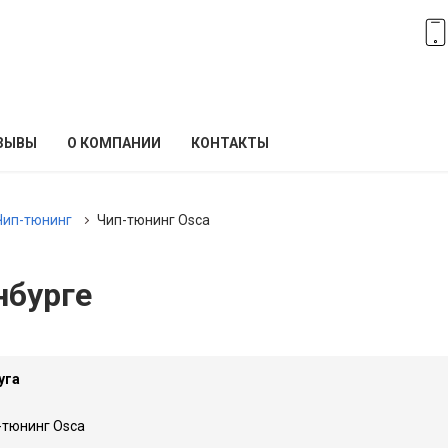
ЗЫВЫ
О КОМПАНИИ
КОНТАКТЫ
Чип-тюнинг
Чип-тюнинг Osca
нбурге
уга
-тюнинг Osca