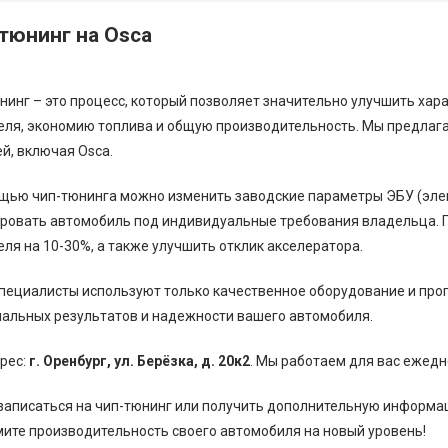
тюнинг на Osca
нинг – это процесс, который позволяет значительно улучшить ха
еля, экономию топлива и общую производительность. Мы предлаг
й, включая Osca.
щью чип-тюнинга можно изменить заводские параметры ЭБУ (элек
ровать автомобиль под индивидуальные требования владельца. 
еля на 10-30%, а также улучшить отклик акселератора.
пециалисты используют только качественное оборудование и пр
альных результатов и надежности вашего автомобиля.
рес:
г. Оренбург, ул. Берёзка, д. 20к2
. Мы работаем для вас ежед
записаться на чип-тюнинг или получить дополнительную информаци
ите производительность своего автомобиля на новый уровень!