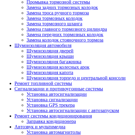
Промывка тормозной системы
Замена задних тормозных колодок
Замена троса ручного тормоза
Замена тормозных колодок
Замена тормозного шланга
Замена главного тормозного цилиндра
Замена передних тормозных колодок
Замена колодок стояночного тормоза
Шумоизоляция автомобиля
Шумоизоляция дверей
Шумоизоляция крыши
Шумоизоляция багажника
Шумоизоляция колесных арок
Шумоизоляция капота
Шумоизоляция торпедо и центральной консоли
Ремонт топливной системы
Сигнализации и противоугонные системы
Установка автосигнализации
Установка сигнализации
Установка GPS трекера
Установка автосигнализации с автозапуском
Ремонт системы кондиционирования
Заправка кондиционера
Автозвук и мультимедиа
Установка автомагнитолы