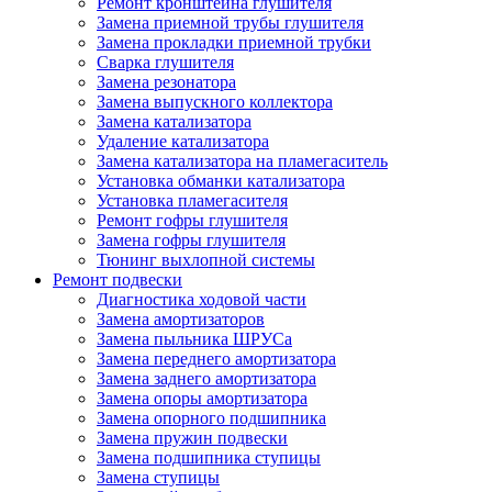
Ремонт кронштейна глушителя
Замена приемной трубы глушителя
Замена прокладки приемной трубки
Сварка глушителя
Замена резонатора
Замена выпускного коллектора
Замена катализатора
Удаление катализатора
Замена катализатора на пламегаситель
Установка обманки катализатора
Установка пламегасителя
Ремонт гофры глушителя
Замена гофры глушителя
Тюнинг выхлопной системы
Ремонт подвески
Диагностика ходовой части
Замена амортизаторов
Замена пыльника ШРУСа
Замена переднего амортизатора
Замена заднего амортизатора
Замена опоры амортизатора
Замена опорного подшипника
Замена пружин подвески
Замена подшипника ступицы
Замена ступицы