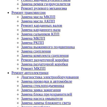
Замена ремня гидроусилителя
Ремонт рулевого механизма
Ремонт трансмиссии
Замена масла МКПП
Замена масла АКПП
Ремонт карданных валов
Замена карданного вала
Замена сальников КПП
Замена МКПП
Замена РКПП
Замена выжимного подшипника
Замена сцепления
Замена комплекта сцепления
Ремонт раздаточной коробки
Замена раздаточной коробки
Ремонт МКПП
Ремонт автоэлектрики
Диагностика электрооборудования
Замена проводки в автомобиле
Замена стеклоподъемника
Замена замка зажигания
Замена блока предохранителей
Замена насоса омывателя
Замена лампы ближнего света